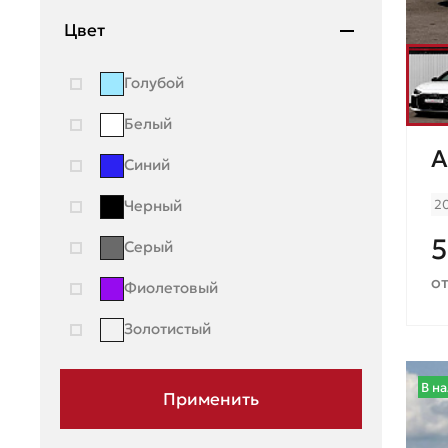
Renault
Цвет
Seat
Голубой
Skoda
Белый
Ssang Young
A
Синий
Subaru
2
Черный
Suzuki
5
Серый
Toyota
от
Фиолетовый
UAZ
Золотистый
Volkswagen
Volvo
В н
ГАЗ