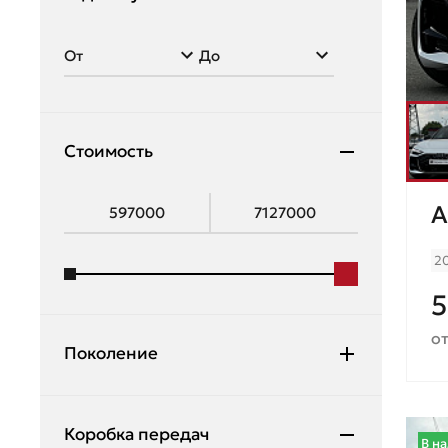
A4
Datsun
A5
Dodge
A6
Exeed
Q2
Стоимость
Fiat
Q5
Ford
Q7
A
Geely
Q8
2
Genesis
5
Great Wall
от
Haval
Поколение
Honda
Hummer
Коробка передач
В н