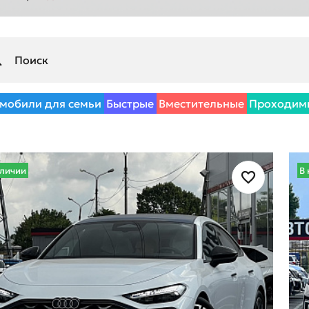
мобили для семьи
Быстрые
Вместительные
Проходим
аличии
В 