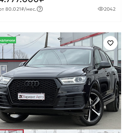
от 80.021₽/мес.
2042
наличии