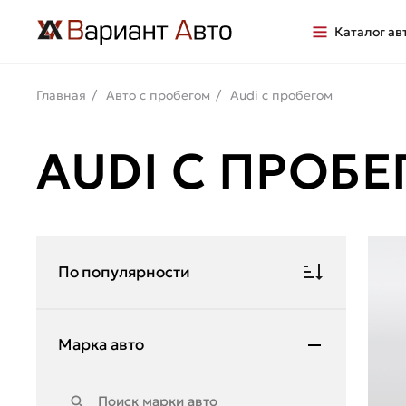
Каталог ав
Главная
Авто с пробегом
Audi с пробегом
AUDI С ПРОБ
По популярности
Марка авто