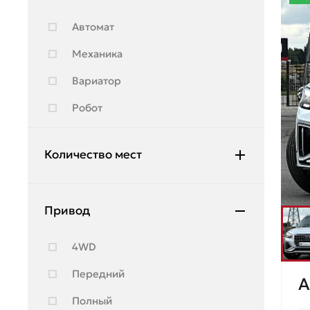
Hyundai
Автомат
Infiniti
Механика
JAC
Вариатор
Jeep
Робот
Jetour
Kia
Количество мест
Lada
4
Land Rover
Привод
5
Lexus
4WD
Lifan
Передний
A
Lincoln
Полный
Lynk & Co