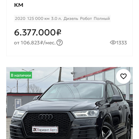
км
2020
125 000 км
3.0 л.
Дизель
Робот
Полный
6.377.000₽
от 106.823₽/мес.
1333
В наличии