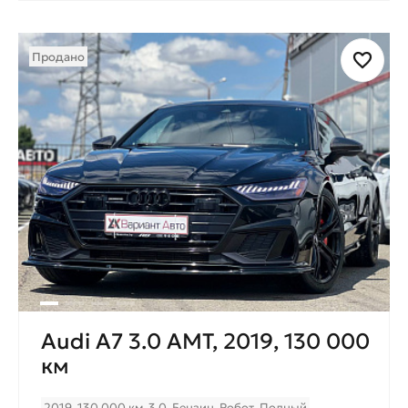
Продано
Audi A7 3.0 AMT, 2019, 130 000
км
2019
130 000 км
3.0
Бензин
Робот
Полный