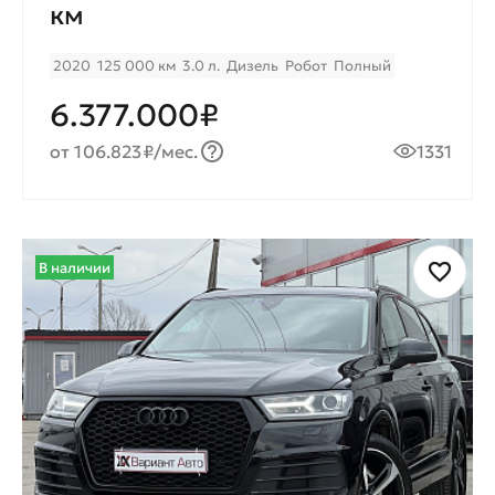
км
2020
125 000 км
3.0 л.
Дизель
Робот
Полный
6.377.000₽
от 106.823₽/мес.
1331
В наличии