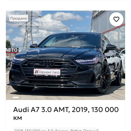
Продано
Audi A7 3.0 AMT, 2019, 130 000
км
2019
130 000 км
3.0
Бензин
Робот
Полный