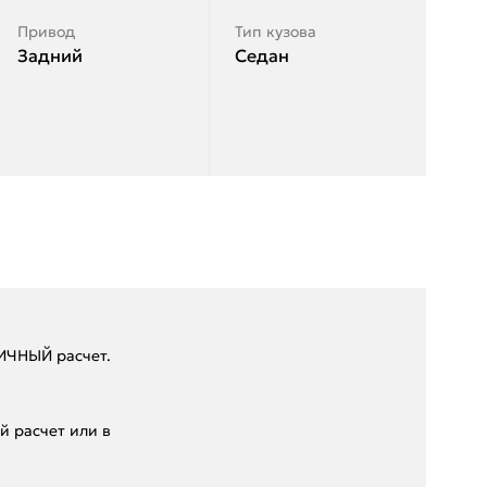
Привод
Тип кузова
Задний
Седан
ЛИЧHЫЙ paсчeт.
 pacчет или в