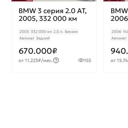
BMW 3 серия 2.0 AT,
BMW 
2005, 332 000 км
2006
2005
332 000 км
2.0 л.
Бензин
2006
14
Автомат
Задний
Автомат
670.000₽
940
от 11.223₽/мес.
155
от 15.7