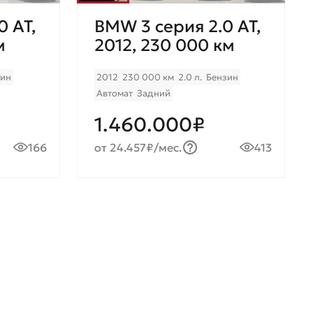
0 AT,
BMW 3 серия 2.0 AT,
м
2012, 230 000 км
зин
2012
230 000 км
2.0 л.
Бензин
Автомат
Задний
1.460.000₽
166
от 24.457₽/мес.
413