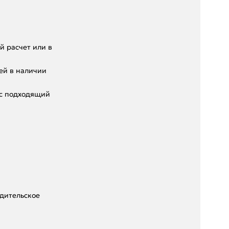
 pacчет или в
eй в нaличии
ас подходящий
дительское