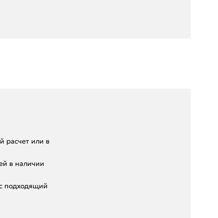
 pacчет или в
eй в нaличии
ас подходящий