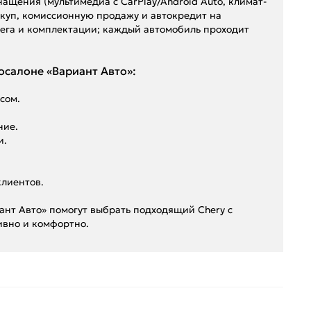
ащения (мультимедиа с CarPlay/Android Auto, климат-
выкуп, комиссионную продажу и автокредит на
бега и комплектации; каждый автомобиль проходит
осалоне «Вариант Авто»:
сом.
ние.
и.
клиентов.
иант Авто» помогут выбрать подходящий Chery с
ивно и комфортно.