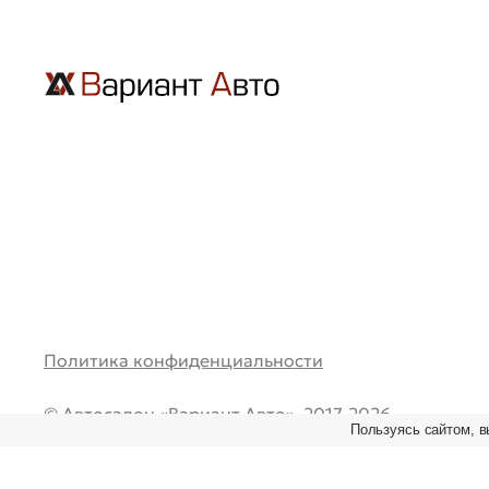
Политика конфиденциальности
© Автосалон «Вариант Авто», 2017-2026.
Пользуясь сайтом, в
Все права защищены. Перепечатка и любое испол
материалов возможно только при наличии ссылки
первоисточник.