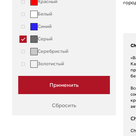
Красный
горо
Renault
Белый
Seat
Синий
Skoda
Серый
Ssang Young
Ch
Серебристый
Subaru
«В
Золотистый
Ка
Suzuki
пр
бе
Toyota
Вс
UAZ
со
кр
Volkswagen
Сбросить
ав
Volvo
Ch
ГАЗ
Ch