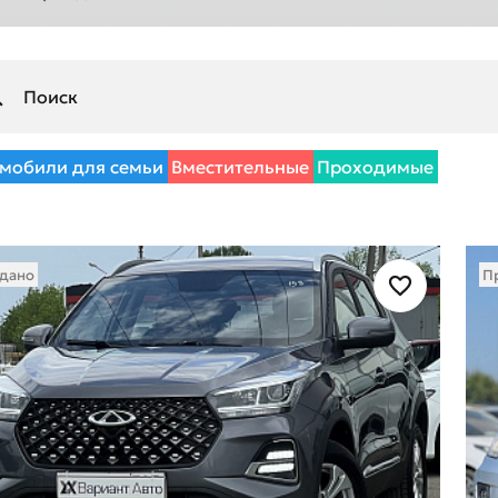
мобили для семьи
Вместительные
Проходимые
дано
П