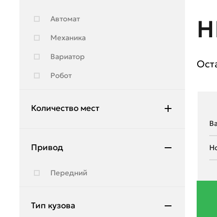
Hyundai
Автомат
Н
Infiniti
Механика
JAC
Вариатор
Ост
Jeep
Робот
Jetour
Kia
Количество мест
Lada
5
Land Rover
Привод
Lexus
Передний
Lifan
Lincoln
Тип кузова
Lynk & Co