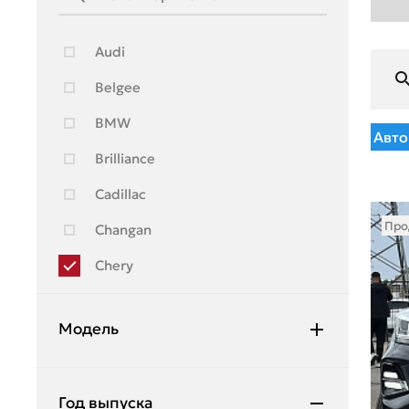
Audi
Belgee
BMW
Авто
Brilliance
Cadillac
Про
Changan
Chery
Chevrolet
Модель
Citroen
Daewoo
Bonus
Год выпуска
Daihatsu