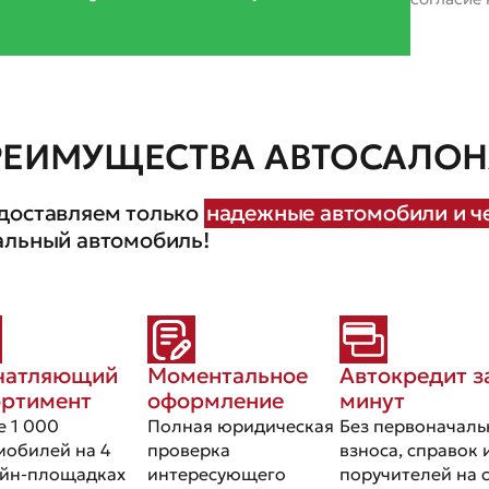
РЕИМУЩЕСТВА АВТОСАЛОНА
доставляем только
надежные автомобили и че
альный автомобиль!
чатляющий
Моментальное
Автокредит з
ортимент
оформление
минут
е 1 000
Полная юридическая
Без первоначаль
мобилей на 4
проверка
взноса, справок 
йн-площадках
интересующего
поручителей на 