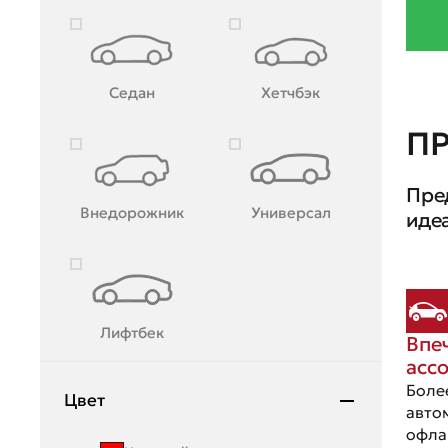
Mazda
Mercedes-Benz
Седан
Хетчбэк
Mini
П
Mitsubishi
Пре
Moskvich
Внедорожник
Универсал
иде
Nissan
OMODA
Opel
Лифтбек
Впе
Peugeot
асс
Porsche
Боле
Цвет
авто
Ravon
офла