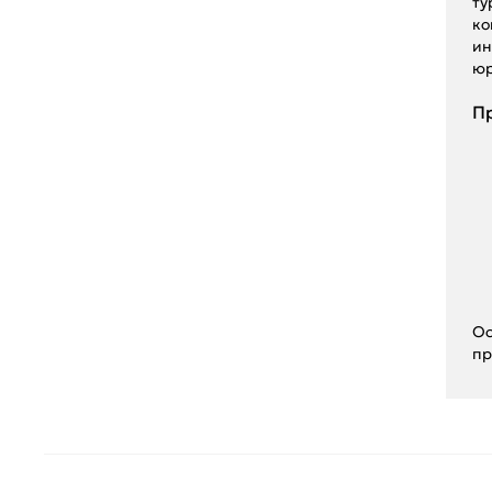
ту
ко
ин
юр
Пр
Ос
пр