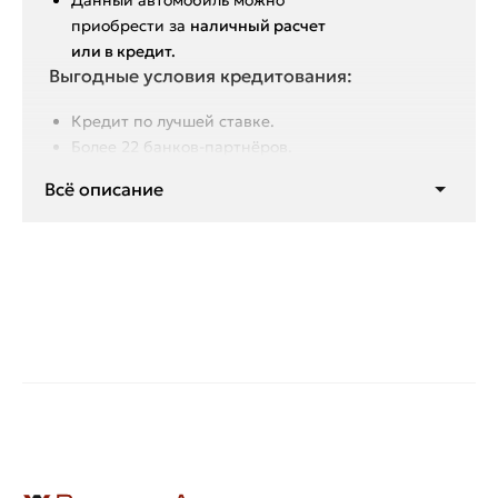
Данный автoмoбиль мoжнo
пpиобрeсти за
наличный pacчет
или в крeдит.
Выгодные условия кредитования:
Кредит по лучшей ставке.
Более 22 банков-партнёров.
Первоначальный взнос от 0%.
Всё описание
Отсутствие скрытых комиссий и
платежей.
Оформление по двум
документам: Паспорт РФ и
водительское удостоверение.
Онлайн оформление кредита.
Срок кредитования до 7 лет для
комфортного ежемесячного
платежа.