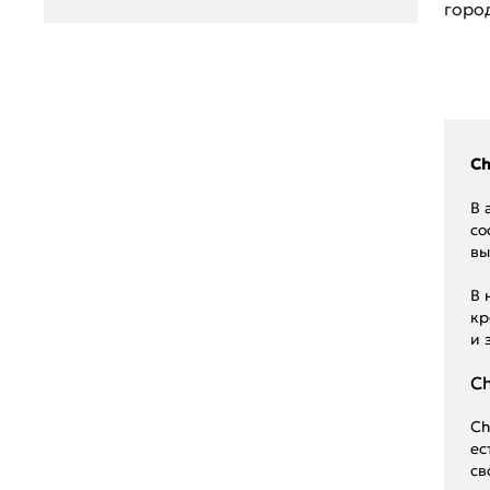
горо
Renault
Seat
Skoda
Ssang Young
Ch
Subaru
В 
со
Suzuki
вы
Toyota
В 
кр
UAZ
и 
Volkswagen
Ch
Volvo
Ch
ГАЗ
ес
св