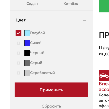
Седан
Хетчбэк
Mazda
Mercedes-Benz
Цвет
Mini
П
Голубой
Mitsubishi
Синий
Пре
Moskvich
Черный
иде
Nissan
Серый
OMODA
Серебристый
Opel
Впе
Peugeot
асс
Porsche
Боле
авто
Ravon
офла
Сбросить