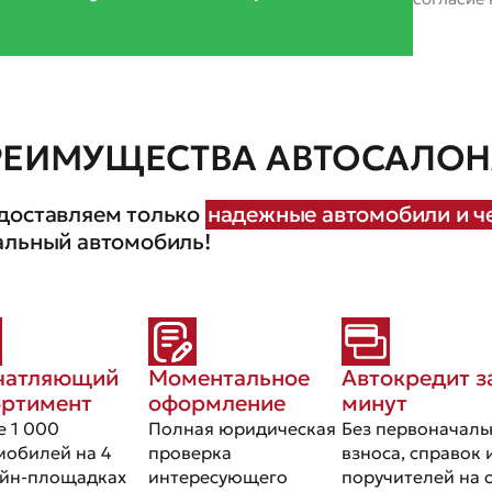
РЕИМУЩЕСТВА АВТОСАЛОНА
доставляем только
надежные автомобили и че
альный автомобиль!
чатляющий
Моментальное
Автокредит з
ортимент
оформление
минут
е 1 000
Полная юридическая
Без первоначаль
мобилей на 4
проверка
взноса, справок 
йн-площадках
интересующего
поручителей на 