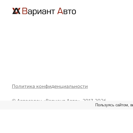
Политика конфиденциальности
© Автосалон «Вариант Авто», 2017-2026.
Пользуясь сайтом, в
Все права защищены. Перепечатка и любое испол
материалов возможно только при наличии ссылки
первоисточник.