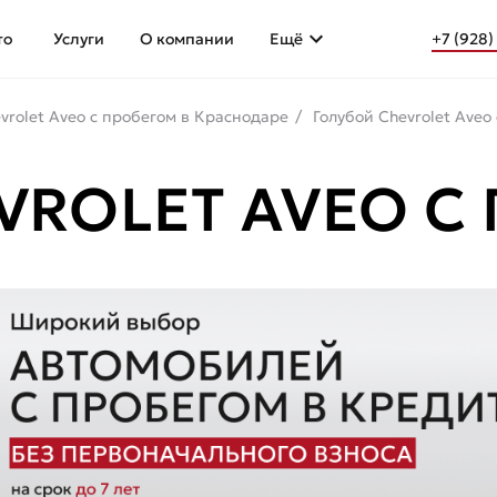
то
Услуги
О компании
Ещё
+7 (928)
vrolet Aveo с пробегом в Краснодаре
Голубой Chevrolet Aveo
VROLET AVEO С