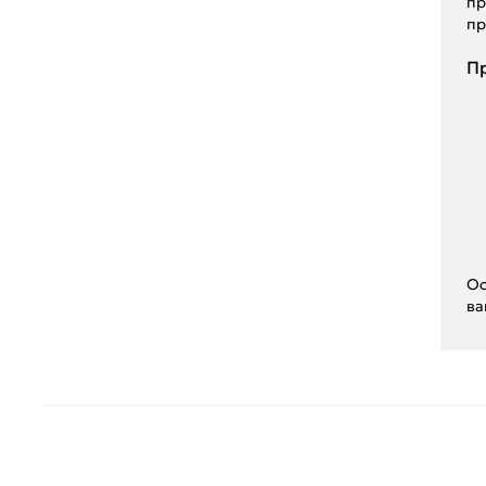
пр
пр
Пр
Ос
ва