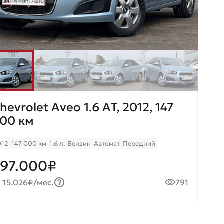
hevrolet Aveo 1.6 AТ, 2012, 147
00 км
012
147 000 км
1.6 л.
Бензин
Автомат
Передний
97.000₽
 15.026₽/мес.
791