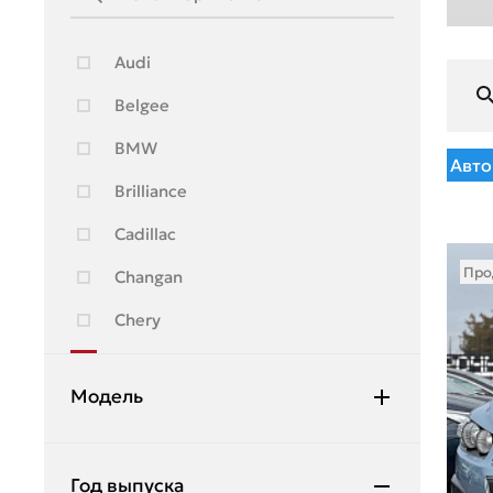
Audi
Belgee
BMW
Авто
Brilliance
Cadillac
Про
Changan
Chery
Chevrolet
Модель
Citroen
Daewoo
Aveo
Год выпуска
Daihatsu