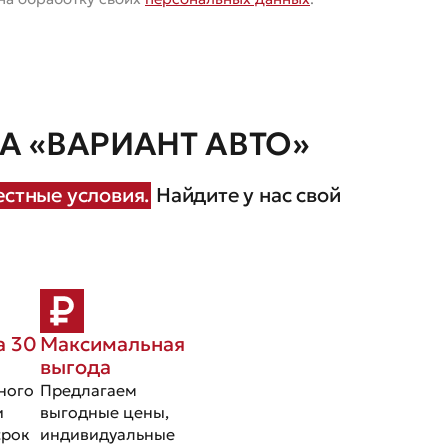
 «ВАРИАНТ АВТО»
стные условия.
Найдите у нас свой
а 30
Максимальная
выгода
ного
Предлагаем
и
выгодные цены,
срок
индивидуальные