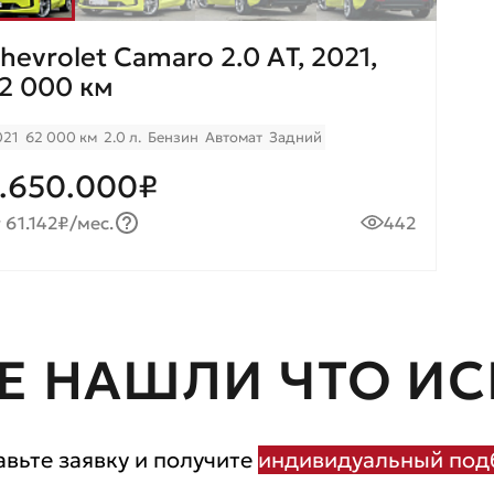
hevrolet Camaro 2.0 AТ, 2021,
2 000 км
021
62 000 км
2.0 л.
Бензин
Автомат
Задний
.650.000₽
 61.142₽/мес.
442
Е НАШЛИ ЧТО ИС
авьте заявку и получите
индивидуальный подб