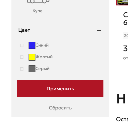
Lincoln
Купе
C
Lynk & Co
6
Mazda
Цвет
2
Mercedes-Benz
Синий
3
Mini
Желтый
от
Mitsubishi
Серый
Moskvich
Nissan
Н
OMODA
Opel
Сбросить
Peugeot
Ост