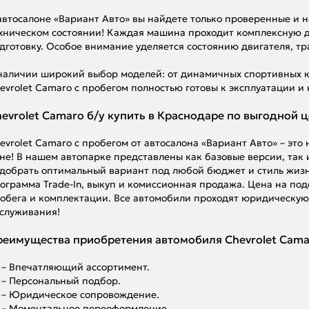
автосалоне «Вариант Авто» вы найдете только проверенные и 
хническом состоянии! Каждая машина проходит комплексную
дготовку. Особое внимание уделяется состоянию двигателя, тр
наличии широкий выбор моделей: от динамичных спортивных к
evrolet Camaro с пробегом полностью готовы к эксплуатации и
evrolet Camaro б/у купить в Краснодаре по выгодной 
evrolet Camaro с пробегом от автосалона «Вариант Авто» – это
не! В нашем автопарке представлены как базовые версии, так
добрать оптимальный вариант под любой бюджет и стиль жизн
ограмма Trade-In, выкуп и комиссионная продажа. Цена на под
обега и комплектации. Все автомобили проходят юридическу
служивания!
еимущества приобретения автомобиля Chevrolet Camaro
– Впечатляющий ассортимент.
– Персональный подбор.
– Юридическое сопровождение.
– Моментальное переоформление.