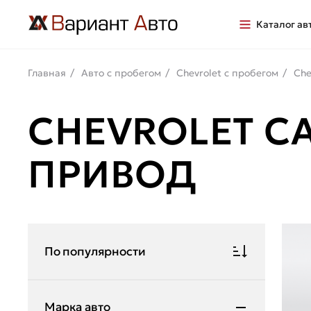
Каталог ав
Главная
Авто с пробегом
Chevrolet с пробегом
Che
CHEVROLET C
ПРИВОД
По популярности
Марка авто