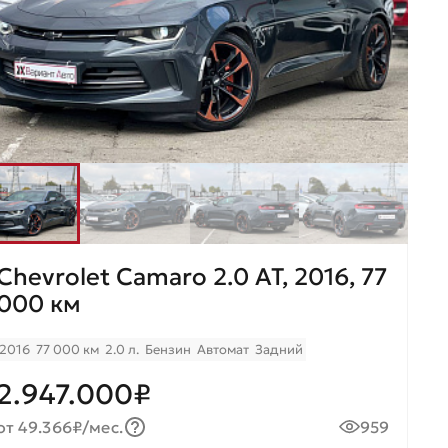
Chevrolet Camaro 2.0 AT, 2016, 77
000 км
2016
77 000 км
2.0 л.
Бензин
Автомат
Задний
2.947.000₽
от 49.366₽/мес.
959