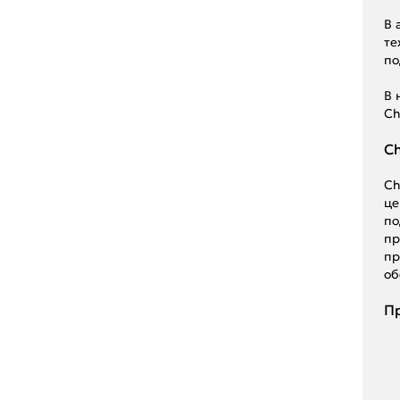
В 
те
по
В 
Ch
Ch
Ch
це
по
пр
пр
об
Пр