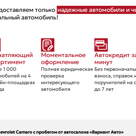
доставляем только
надежные автомобили и че
альный автомобиль!
чатляющий
Моментальное
Автокредит з
ортимент
оформление
минут
е 1 000
Полная юридическая
Без первоначаль
мобилей на 4
проверка
взноса, справок 
йн-площадках
интересующего
поручителей на 
да
автомобиля
до 7 лет
evrolet Camaro с пробегом от автосалона «Вариант Авто»