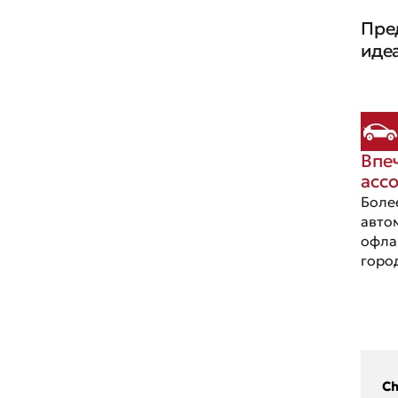
ГАЗ
Пре
иде
Впе
асс
Боле
авто
офла
горо
Ch