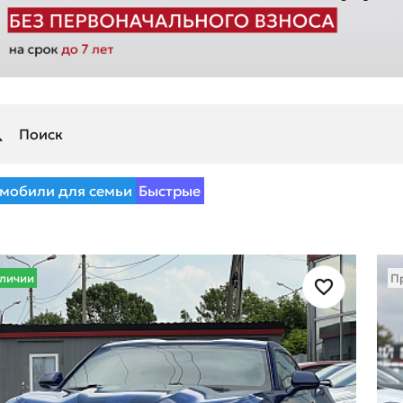
мобили для семьи
Быстрые
аличии
П