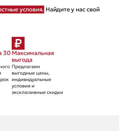
стные условия.
Найдите у нас свой
а 30
Максимальная
выгода
ного
Предлагаем
и
выгодные цены,
срок
индивидуальные
условия и
эксклюзивные скидки