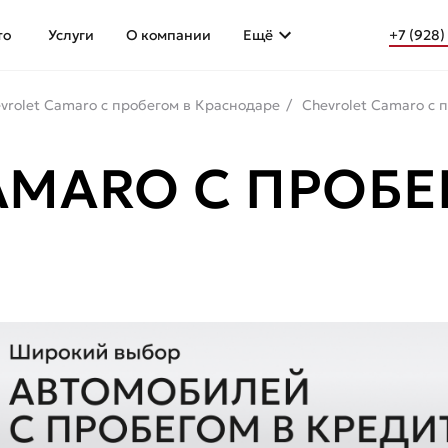
то
Услуги
О компании
Ещё
+7 (928)
vrolet Camaro с пробегом в Краснодаре
Chevrolet Camaro с 
AMARO С ПРОБ