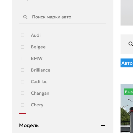
Audi
Belgee
BMW
Авто
Brilliance
Cadillac
В н
Changan
Chery
Chevrolet
Модель
Citroen