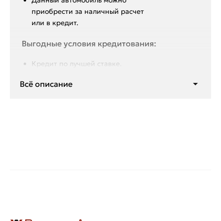
Данный автoмoбиль мoжнo
пpиобрeсти за наличный pacчет
или в крeдит.
Выгодные условия кредитования:
Кредит по лучшей ставке.
Более 22 банков-партнёров.
Всё описание
Первоначальный взнос от 0%.
Отсутствие скрытых комиссий и
платежей.
Оформление по двум
документам: Паспорт РФ и
водительское удостоверение.
Онлайн оформление кредита.
Срок кредитования до 7 лет для
комфортного ежемесячного
платежа.