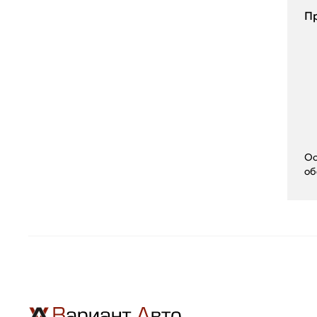
П
Ос
об