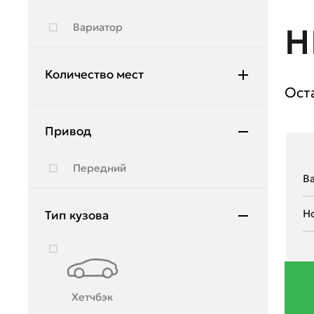
Hyundai
Вариатор
Н
Infiniti
JAC
Количество мест
Ост
Jeep
5
Jetour
Привод
Kia
Передний
Lada
Land Rover
Тип кузова
Lexus
Lifan
Lincoln
Хетчбэк
Lynk & Co