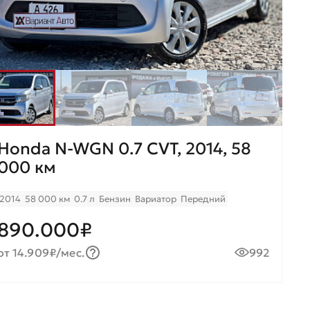
Honda N-WGN 0.7 CVT, 2014, 58
000 км
2014
58 000 км
0.7 л
Бензин
Вариатор
Передний
890.000₽
от 14.909₽/мес.
992