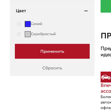
Mazda
Цвет
Mercedes-Benz
Синий
Mini
П
Серебристый
Mitsubishi
Пре
Moskvich
иде
Nissan
OMODA
Сбросить
Opel
Впе
Peugeot
асс
Porsche
Боле
авто
Ravon
офла