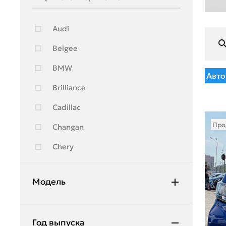
Audi
Belgee
BMW
Авто
Brilliance
Cadillac
Про
Changan
Chery
Chevrolet
Модель
Citroen
Daewoo
Accord
Год выпуска
Daihatsu