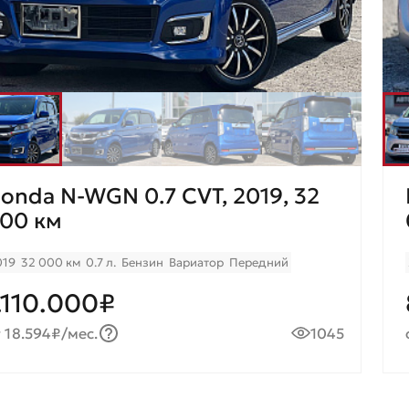
onda N-WGN 0.7 CVT, 2019, 32
00 км
019
32 000 км
0.7 л.
Бензин
Вариатор
Передний
.110.000₽
 18.594₽/мес.
1045