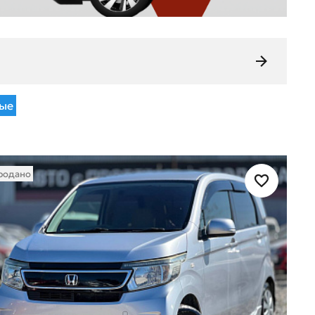
ые
родано