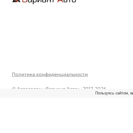
Политика конфиденциальности
© Автосалон «Вариант Авто», 2017-2026.
Пользуясь сайтом, в
Все права защищены. Перепечатка и любое испол
материалов возможно только при наличии ссылки
первоисточник.