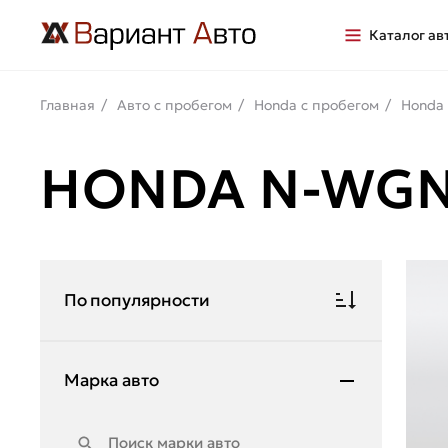
Каталог ав
Главная
Авто с пробегом
Honda с пробегом
Honda
HONDA N-WGN
По популярности
Марка авто