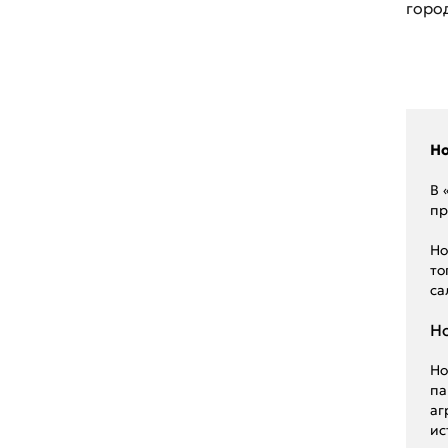
горо
Renault
Seat
Skoda
Ssang Young
Ho
Subaru
В 
пр
Suzuki
Ho
Toyota
то
са
UAZ
Ho
Volkswagen
Volvo
Ho
па
ГАЗ
аг
ис