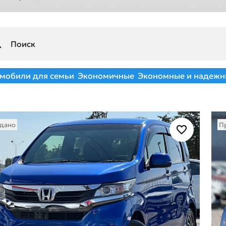
мобили для семьи
Экономичные
Экономные и надежн
дано
П