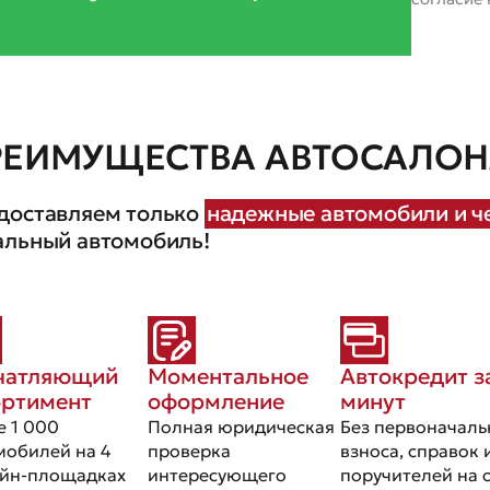
РЕИМУЩЕСТВА АВТОСАЛОНА
доставляем только
надежные автомобили и че
альный автомобиль!
чатляющий
Моментальное
Автокредит з
ортимент
оформление
минут
е 1 000
Полная юридическая
Без первоначаль
мобилей на 4
проверка
взноса, справок 
йн-площадках
интересующего
поручителей на 