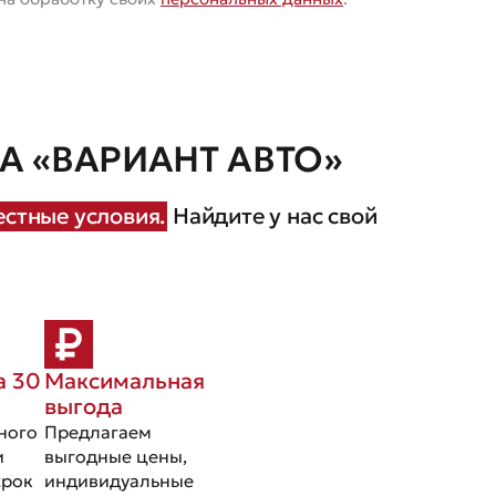
 «ВАРИАНТ АВТО»
стные условия.
Найдите у нас свой
а 30
Максимальная
выгода
ного
Предлагаем
и
выгодные цены,
срок
индивидуальные