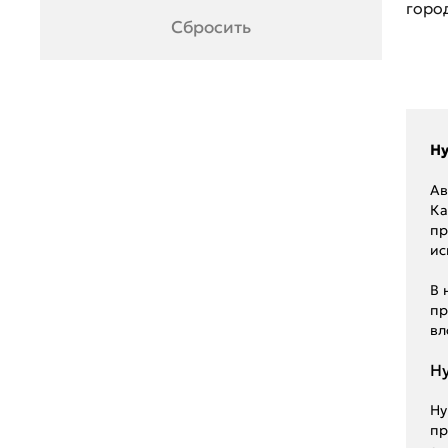
горо
Renault
Сбросить
Seat
Skoda
Ssang Young
Hy
Subaru
Ав
Ка
Suzuki
пр
ис
Toyota
В 
UAZ
пр
вл
Volkswagen
Hy
Volvo
ГАЗ
Hy
пр