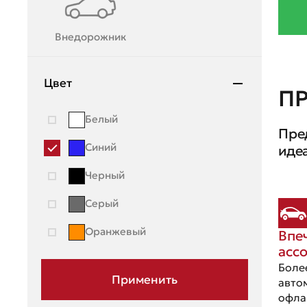
Mazda
Внедорожник
Mercedes-Benz
Mini
Цвет
П
Mitsubishi
Белый
Пре
Moskvich
Синий
иде
Nissan
Черный
OMODA
Серый
Opel
Оранжевый
Впе
Peugeot
асс
Porsche
Боле
авто
Ravon
офла