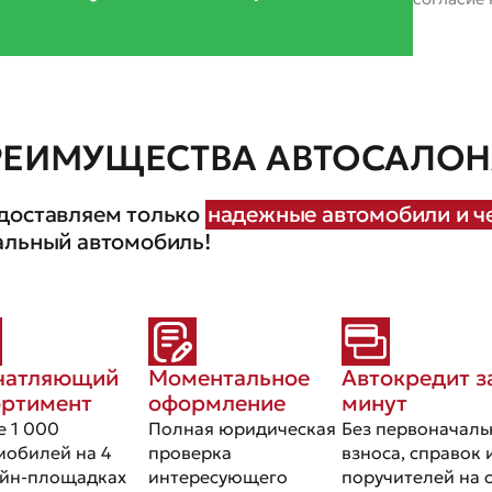
РЕИМУЩЕСТВА АВТОСАЛОНА
доставляем только
надежные автомобили и че
альный автомобиль!
чатляющий
Моментальное
Автокредит з
ортимент
оформление
минут
е 1 000
Полная юридическая
Без первоначаль
мобилей на 4
проверка
взноса, справок 
йн-площадках
интересующего
поручителей на 