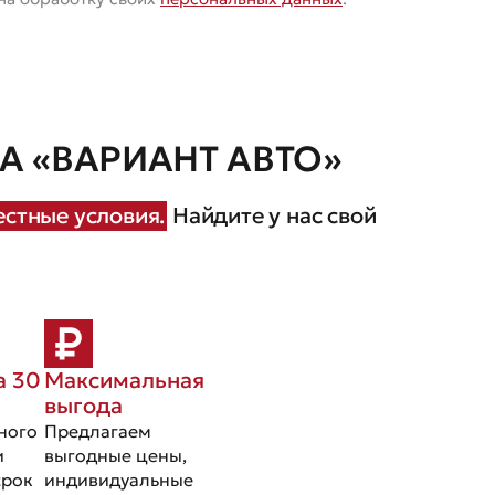
 «ВАРИАНТ АВТО»
стные условия.
Найдите у нас свой
а 30
Максимальная
выгода
ного
Предлагаем
и
выгодные цены,
срок
индивидуальные