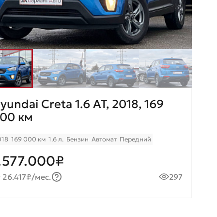
yundai Creta 1.6 AT, 2018, 169
00 км
018
169 000 км
1.6 л.
Бензин
Автомат
Передний
.577.000₽
 26.417₽/мес.
297