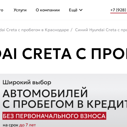
то
Услуги
О компании
Ещё
+7 (928)
dai Creta с пробегом в Краснодаре
Синий Hyundai Creta с пр
AI CRETA С ПР