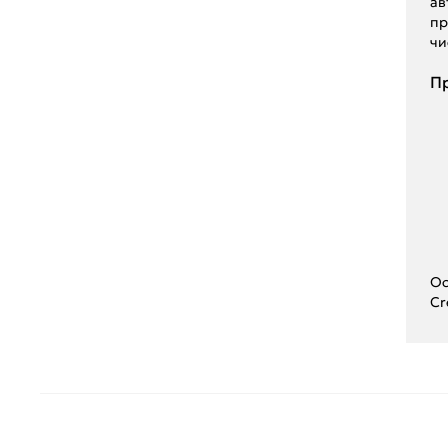
ав
пр
чи
Пр
Ос
Cr