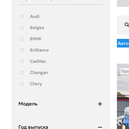
Audi
Belgee
BMW
Авто
Brilliance
Cadillac
Про
Changan
Chery
Chevrolet
Модель
Citroen
Daewoo
Accent
Год выпуска
Daihatsu