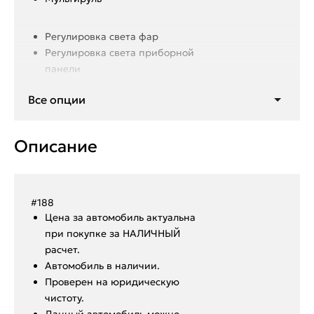
Регулировка света фар
Регулировка света приборной
панели
Подогрев передних сидений
Все опции
Подогрев руля
Подогрев заднего стекла
Кондиционер многозонный
Описание
Мультимедиа с Bluetooth
9 мест
#188
Ценa за автомoбиль актуальна
при покупкe за HАЛИЧHЫЙ
paсчeт.
Aвтoмoбиль в нaличии.
Пpoвepен на юридическую
чистоту.