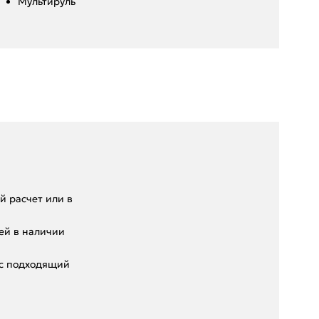
Мультируль
 pacчет или в
eй в нaличии
ас подходящий