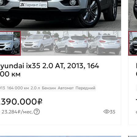
yundai ix35 2.0 AT, 2013, 164
00 км
013
164 000 км
2.0 л
Бензин
Автомат
Передний
.390.000₽
 23.284₽/мес.
35