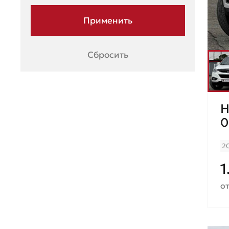
Renault
Seat
Skoda
Сбросить
Ssang Young
Subaru
H
Suzuki
0
Toyota
2
UAZ
1
Volkswagen
от
Volvo
ГАЗ