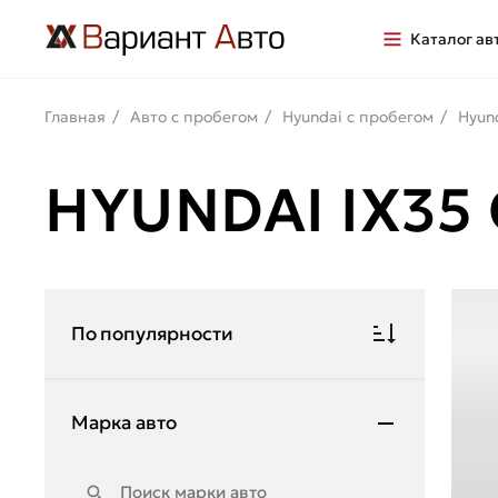
Каталог ав
Главная
Авто с пробегом
Hyundai с пробегом
Hyun
HYUNDAI IX35
По популярности
Марка авто