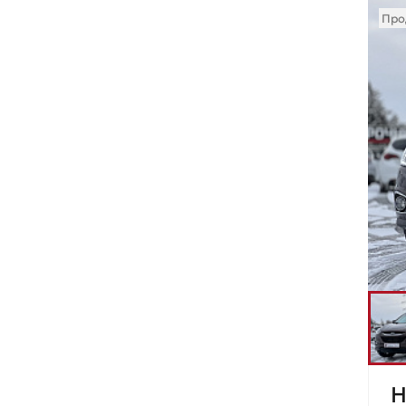
Про
H