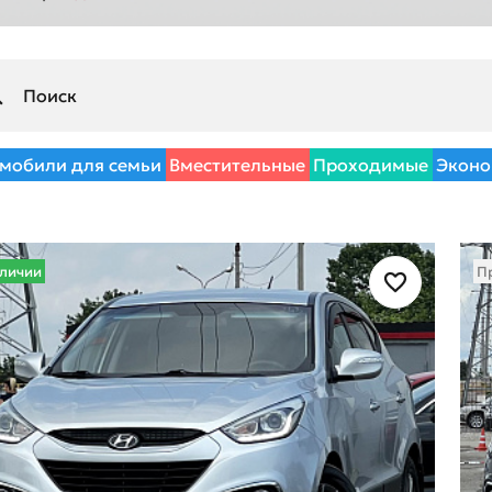
мобили для семьи
Вместительные
Проходимые
Эконо
аличии
П