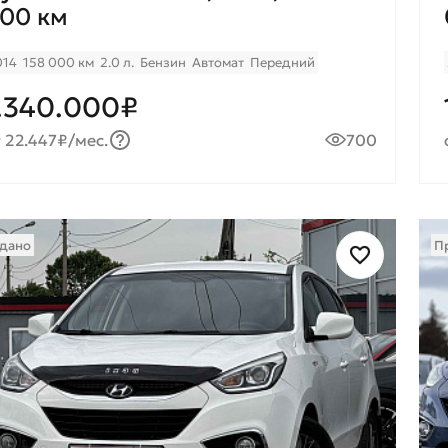
00 км
014
158 000 км
2.0 л.
Бензин
Автомат
Передний
.340.000₽
 22.447₽/мес.
700
дано
П