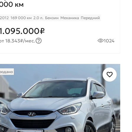
000 км
2012
169 000 км
2.0 л.
Бензин
Механика
Передний
1.095.000₽
от 18.343₽/мес.
1024
родано