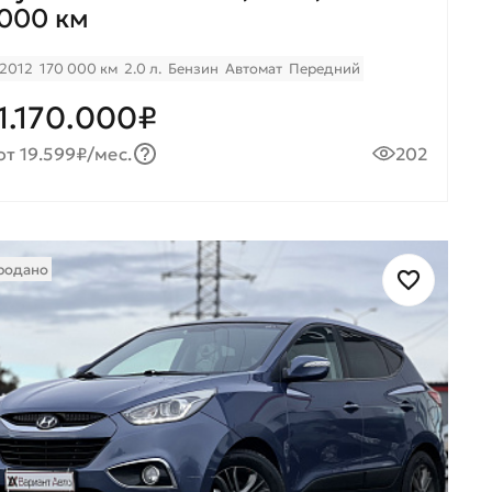
000 км
2012
170 000 км
2.0 л.
Бензин
Автомат
Передний
1.170.000₽
от 19.599₽/мес.
202
родано