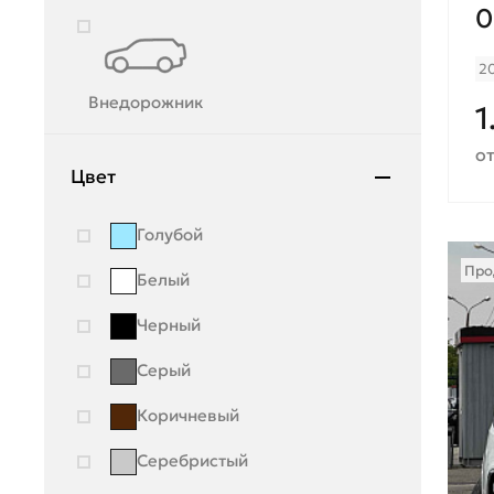
0
Mazda
2
Mercedes-Benz
Внедорожник
1
Mini
от
Mitsubishi
Цвет
Moskvich
Голубой
Nissan
Про
Белый
OMODA
Черный
Opel
Серый
Peugeot
Коричневый
Porsche
Серебристый
Ravon