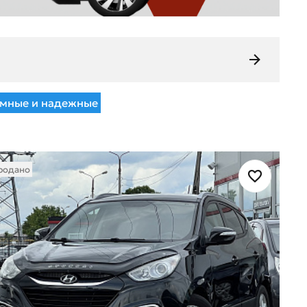
мные и надежные
родано