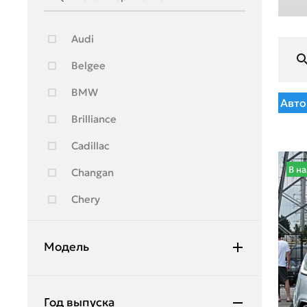
Audi
Belgee
BMW
Авто
Brilliance
Cadillac
В н
Changan
Chery
Chevrolet
Модель
Citroen
Daewoo
Accent
Год выпуска
Daihatsu