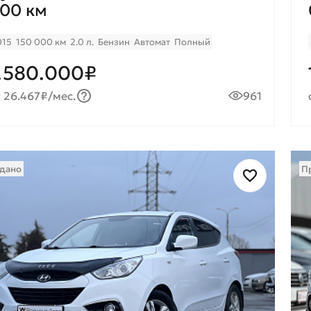
00 км
015
150 000 км
2.0 л.
Бензин
Автомат
Полный
.580.000₽
 26.467₽/мес.
961
дано
П