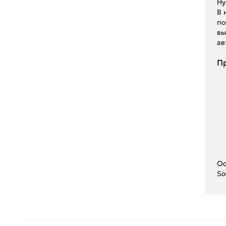
Hy
ГАЗ
В 
по
вы
ав
Пр
Ос
So