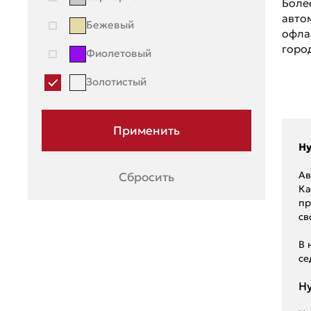
Porsche
Боле
авто
Бежевый
Ravon
офла
горо
Фиолетовый
Renault
Золотистый
Seat
Skoda
Ssang Young
Hy
Subaru
Ав
Сбросить
Ка
Suzuki
пр
св
Toyota
В 
UAZ
се
Volkswagen
Hy
Volvo