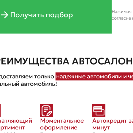
Нажимая н
Получить подбор
согласие
РЕИМУЩЕСТВА АВТОСАЛОНА
доставляем только
надежные автомобили и че
альный автомобиль!
чатляющий
Моментальное
Автокредит з
ортимент
оформление
минут