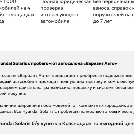
е 1 000
Полная юридическая
Без первоначаль
мобилей на 4
проверка
взноса, справок 
йн-площадках
интересующего
поручителей на 
да
автомобиля
до 7 лет
undai Solaris с пробегом от автосалона «Вариант Авто»
тосалон «Вариант Авто» предлагает приобрести подержанные Hy
ждый автомобиль проходит полную диагностику и комплексну
оверяем двигатель, трансмиссию, подвеску и системы безопас
оей покупки.
наличии широкий выбор моделей: от компактных городских ав
данов. Все Hyundai Solaris с пробегом полностью готовы к экс
undai Solaris б/у купить в Краснодаре по выгодной цен