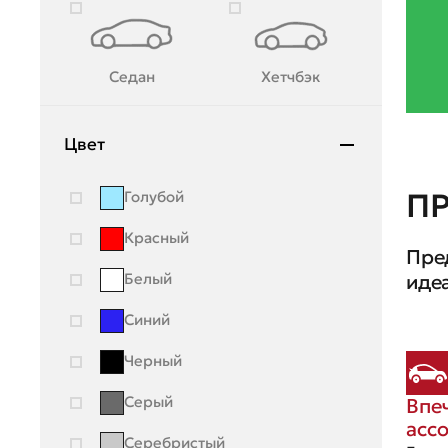
Lincoln
Lynk & Co
Седан
Хетчбэк
Mazda
Mercedes-Benz
Цвет
Mini
П
Голубой
Mitsubishi
Красный
Пре
Moskvich
Белый
иде
Nissan
Синий
OMODA
Черный
Opel
Серый
Впе
Peugeot
асс
Серебристый