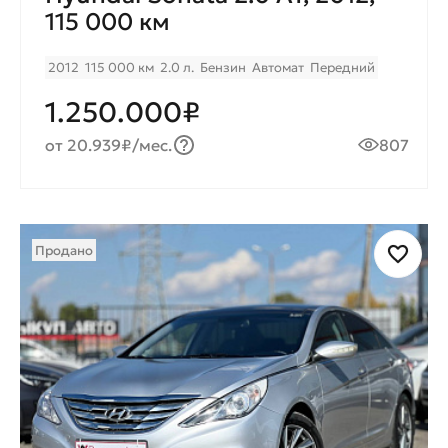
115 000 км
2012
115 000 км
2.0 л.
Бензин
Автомат
Передний
1.250.000₽
от 20.939₽/мес.
807
Продано