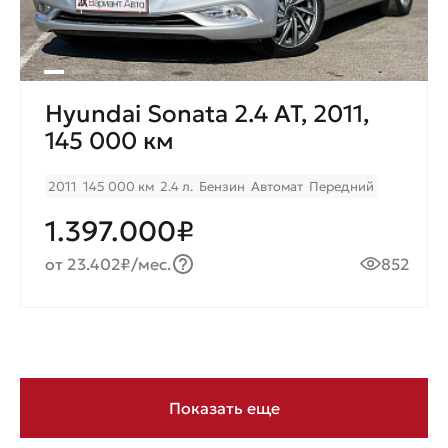
Hyundai Sonata 2.4 AT, 2011,
145 000 км
2011
145 000 км
2.4 л.
Бензин
Автомат
Передний
1.397.000₽
от 23.402₽/мес.
852
Показать еще