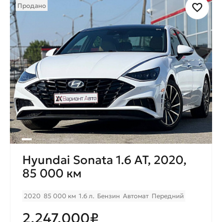
Срок кредитования до 7 лет для
Продано
комфортного ежемесячного
платежа.
Hyundai Sonata 1.6 AT, 2020,
85 000 км
2020
85 000 км
1.6 л.
Бензин
Автомат
Передний
2.247.000₽