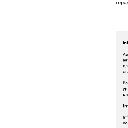
горо
Renault
Seat
Skoda
Ssang Young
In
Subaru
Ав
ав
Suzuki
дв
ст
Toyota
Вс
UAZ
ур
ди
Volkswagen
In
Volvo
ГАЗ
In
ко