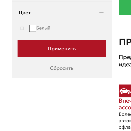
Mazda
Цвет
Mercedes-Benz
Белый
Mini
П
Mitsubishi
Пре
Moskvich
иде
Сбросить
Nissan
OMODA
Opel
Впе
Peugeot
асс
Porsche
Боле
авто
Ravon
офла