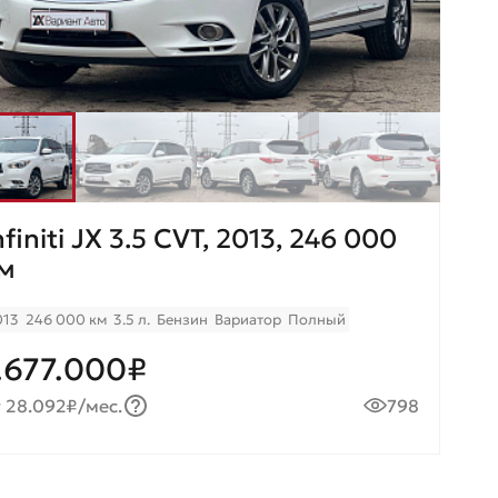
nfiniti JX 3.5 CVT, 2013, 246 000
м
013
246 000 км
3.5 л.
Бензин
Вариатор
Полный
.677.000₽
 28.092₽/мес.
798