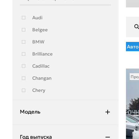
Audi
Belgee
BMW
Авто
Brilliance
Cadillac
Про
Changan
Chery
Chevrolet
Модель
Citroen
Daewoo
JX
Год выпуска
Daihatsu