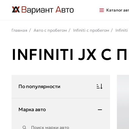
Каталог ав
Главная
Авто с пробегом
Infiniti с пробегом
Infini
INFINITI JX 
По популярности
Марка авто