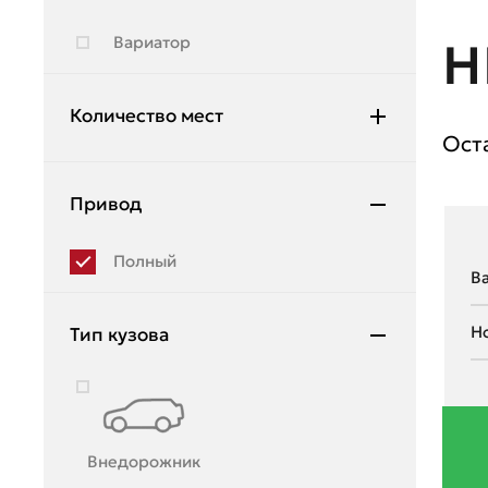
Hyundai
Вариатор
Н
Infiniti
JAC
Количество мест
Ост
Jeep
7
Jetour
Привод
Kia
Полный
Lada
Land Rover
Тип кузова
Lexus
Lifan
Lincoln
Внедорожник
Lynk & Co