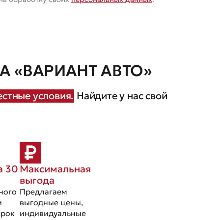
 «ВАРИАНТ АВТО»
стные условия.
Найдите у нас свой
а 30
Максимальная
выгода
ного
Предлагаем
и
выгодные цены,
срок
индивидуальные