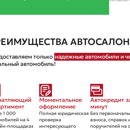
РЕИМУЩЕСТВА АВТОСАЛОНА
доставляем только
надежные автомобили и че
альный автомобиль!
чатляющий
Моментальное
Автокредит з
ортимент
оформление
минут
е 1 000
Полная юридическая
Без первоначаль
мобилей на 4
проверка
взноса, справок 
йн-площадках
интересующего
поручителей на 