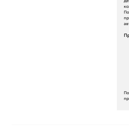
де
ко
По
пр
ав
Пр
По
пр