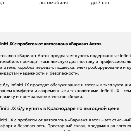
да
автомобиля
до 7 лет
finiti JX с пробегом от автосалона «Вариант Авто»
тосалон «Вариант Авто» предлагает купить подержанные Infini
томобиль проходит комплексную диагностику и профессионал
игатель, коробка передач, подвеска, электрооборудование и к
андартам надёжности и безопасности.
е б/у Infiniti JX проходят обслуживание и готовы к эксплуата
овнем комфорта и современными технологиями. Infiniti JX – се
намику и премиальное качество сборки.
finiti JX б/у купить в Краснодаре по выгодной цене
finiti JX с пробегом от автосалона «Вариант Авто» – это стильн
мфорт и безопасность. Просторный салон, продуманная эргон