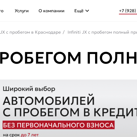
то
Услуги
О компании
Ещё
+7 (928)
ti JX с пробегом в Краснодаре
Infiniti JX с пробегом полный п
С ПРОБЕГОМ ПО