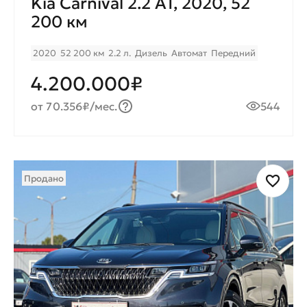
Kia Carnival 2.2 AT, 2020, 52
200 км
2020
52 200 км
2.2 л.
Дизель
Автомат
Передний
4.200.000₽
от 70.356₽/мес.
544
Продано