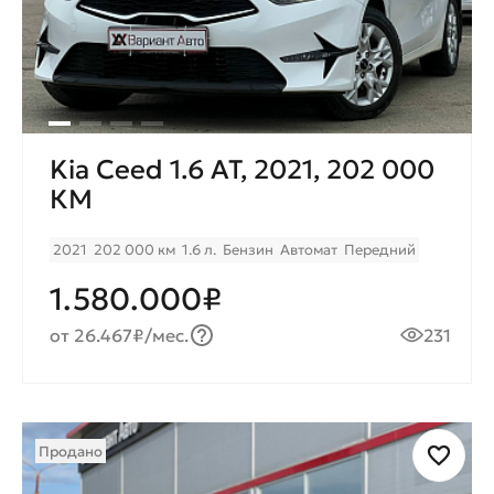
Kia Ceed 1.6 AT, 2021, 202 000
КМ
2021
202 000 км
1.6 л.
Бензин
Автомат
Передний
1.580.000₽
от 26.467₽/мес.
231
Продано