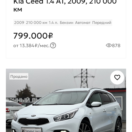
Kia Ceed 1.4 AT, 2009, 210 000
км
2009
210 000 км
1.4 л.
Бензин
Автомат
Передний
799.000₽
от 13.384₽/мес.
878
Продано