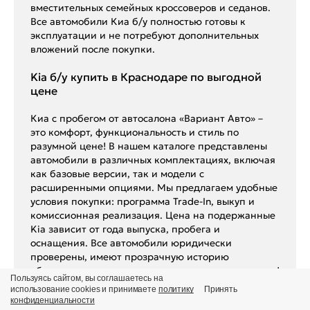
вместительных семейных кроссоверов и седанов.
Все автомобили Киа б/у полностью готовы к
эксплуатации и не потребуют дополнительных
вложений после покупки.
Kia б/у купить в Краснодаре по выгодной
цене
Киа с пробегом от автосалона «Вариант Авто» –
это комфорт, функциональность и стиль по
разумной цене! В нашем каталоге представлены
автомобили в различных комплектациях, включая
как базовые версии, так и модели с
расширенными опциями. Мы предлагаем удобные
условия покупки: программа Trade-In, выкуп и
комиссионная реализация. Цена на подержанные
Kia зависит от года выпуска, пробега и
оснащения. Все автомобили юридически
проверены, имеют прозрачную историю
обслуживания и полностью готовы к эксплуатации!
Пользуясь сайтом, вы соглашаетесь на
использование cookies и принимаете
политику
Принять
Преимущества приобретения автомобиля
конфиденциальности