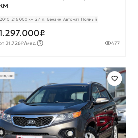
км
2010
216 000 км
2.4 л.
Бензин
Автомат
Полный
1.297.000₽
от 21.726₽/мес.
477
родано