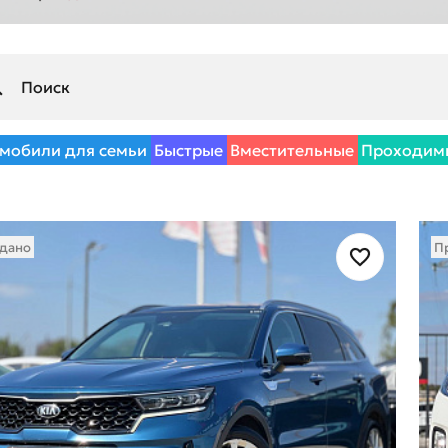
мобили для семьи
Быстрые
Вместительные
Проходим
дано
П