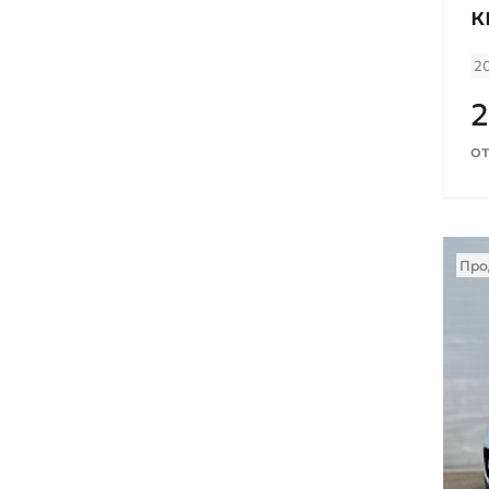
к
2
2
от
Про