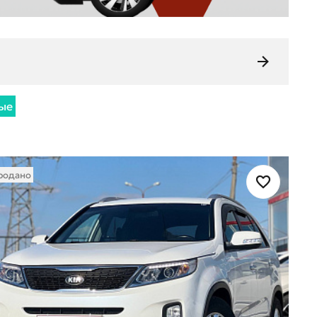
ые
родано