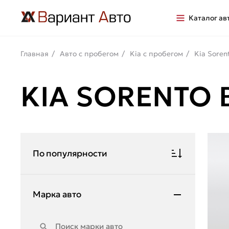
Каталог ав
Главная
Авто с пробегом
Kia с пробегом
Kia Soren
KIA SORENTO
По популярности
Марка авто