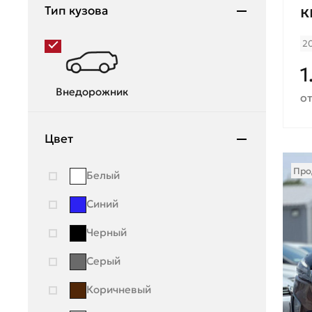
к
Тип кузова
Renault
2
Skoda
1
Ssang Young
Внедорожник
от
Subaru
Suzuki
Цвет
Toyota
Про
Белый
UAZ
Синий
Volkswagen
Черный
Volvo
Серый
Коричневый