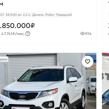
м
021
58 000 км
2.2 л.
Дизель
Робот
Передний
.850.000₽
 47.741₽/мес.
914
дано
П