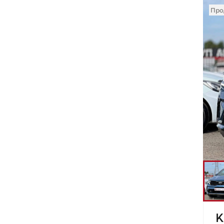
Про
K