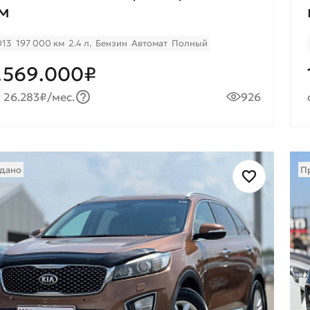
м
013
197 000 км
2.4 л.
Бензин
Автомат
Полный
.569.000₽
 26.283₽/мес.
926
дано
П