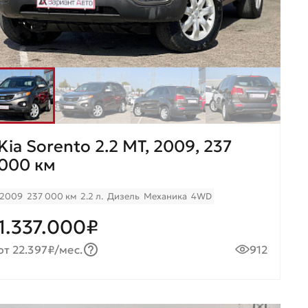
Kia Sorento 2.2 MT, 2009, 237
000 км
2009
237 000 км
2.2 л.
Дизель
Механика
4WD
1.337.000₽
от 22.397₽/мес.
912