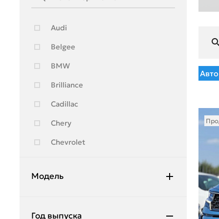
Audi
Belgee
BMW
Авто
Brilliance
Cadillac
Про
Chery
Chevrolet
Citroen
Модель
Exeed
Ford
Mohave
Год выпуска
Geely