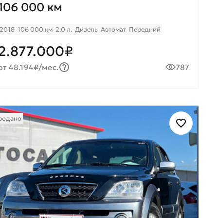
106 000 км
2018
106 000 км
2.0 л.
Дизель
Автомат
Передний
2.877.000₽
от 48.194₽/мес.
787
родано