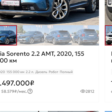
ia Sorento 2.2 AMT, 2020, 155
00 км
020
155 000 км
2.2 л.
Дизель
Робот
Полный
.497.000₽
 58.579₽/мес.
2812