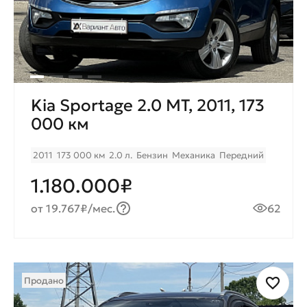
Kia Sportage 2.0 МТ, 2011, 173
000 км
2011
173 000 км
2.0 л.
Бензин
Механика
Передний
1.180.000₽
от 19.767₽/мес.
62
Продано