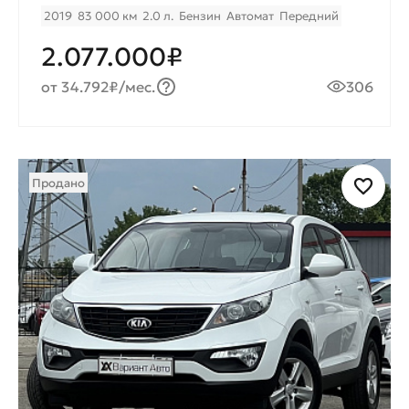
2019
83 000 км
2.0 л.
Бензин
Автомат
Передний
2.077.000₽
от 34.792₽/мес.
306
Продано