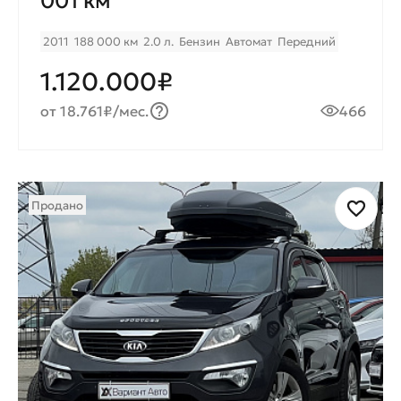
001 км
2011
188 000 км
2.0 л.
Бензин
Автомат
Передний
1.120.000₽
от 18.761₽/мес.
466
Продано