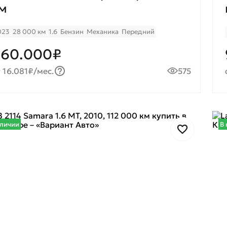
м
023
28 000 км
1.6
Бензин
Механика
Передний
960.000₽
 16.081₽/мес.
575
аличии
В 