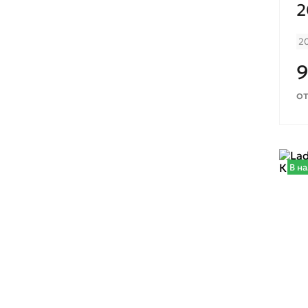
2
2
9
от
В н