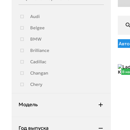
Audi
Belgee
BMW
Авто
Brilliance
Cadillac
В н
Changan
Chery
Chevrolet
Модель
Citroen
Daewoo
2107
Год выпуска
Daihatsu