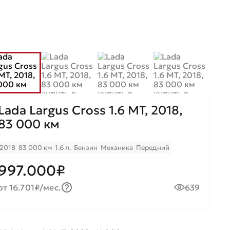
Lada Largus Cross 1.6 МТ, 2018,
83 000 км
2018
83 000 км
1.6 л.
Бензин
Механика
Передний
997.000₽
от 16.701₽/мес.
639