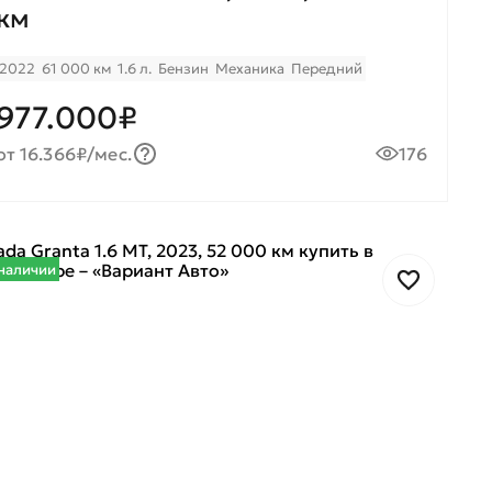
км
2022
61 000 км
1.6 л.
Бензин
Механика
Передний
977.000₽
от 16.366₽/мес.
176
наличии