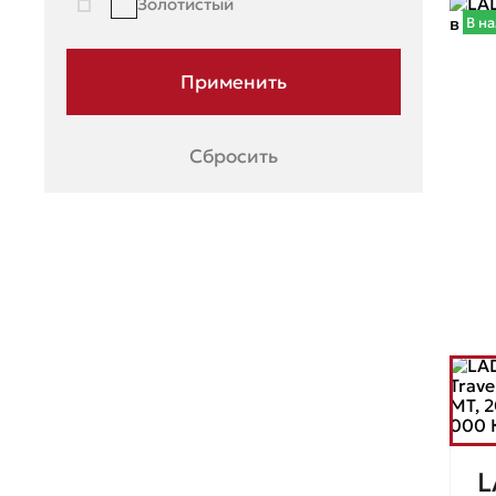
Золотистый
В н
Сбросить
L