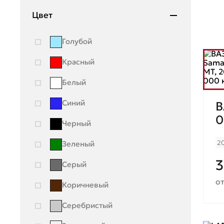
Renault
Цвет
Seat
Голубой
Skoda
Красный
Ssang Young
Белый
Subaru
Синий
В
Suzuki
0
Черный
Toyota
2
Зеленый
UAZ
3
Серый
Volkswagen
от
Коричневый
Volvo
ГАЗ
Серебристый