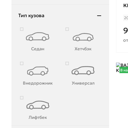
к
Mazda
Тип кузова
2
Mercedes-Benz
Mini
от
Mitsubishi
Седан
Хетчбэк
Moskvich
Nissan
В н
OMODA
Внедорожник
Универсал
Opel
Peugeot
Porsche
Лифтбек
Ravon