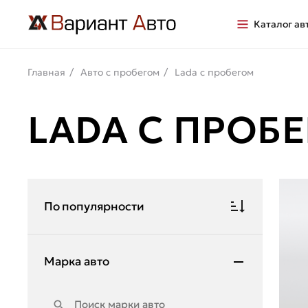
Каталог ав
Главная
Авто с пробегом
Lada с пробегом
LADA С ПРОБ
По популярности
Марка авто