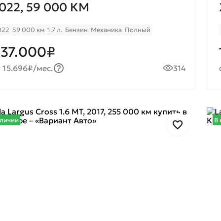
022, 59 000 КМ
022
59 000 км
1.7 л.
Бензин
Механика
Полный
37.000₽
 15.696₽/мес.
314
аличии
В 