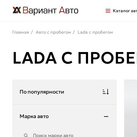
Каталог ав
Главная
Авто с пробегом
Lada с пробегом
LADA С ПРОБ
По популярности
Марка авто