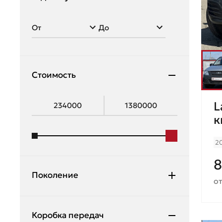
2114
Datsun
Granta
Dodge
Kalina
Exeed
Largus
Стоимость
Fiat
Niva 4x4
Ford
Priora
L
Geely
к
Vesta
Genesis
Vesta Cross
2
Great Wall
X-Ray
8
Haval
Поколение
от
Honda
Hummer
Коробка передач