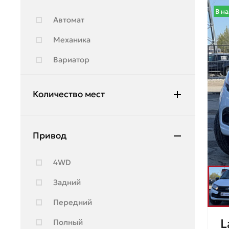
Hyundai
В н
Автомат
Infiniti
Механика
JAC
Вариатор
Jeep
Jetour
Количество мест
Kia
2
Lada
Привод
5
Land Rover
7
4WD
Lexus
Задний
Lifan
Передний
Lincoln
L
Полный
Lynk & Co