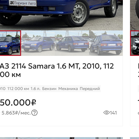
АЗ 2114 Samara 1.6 МТ, 2010, 112
00 км
010
112 000 км
1.6 л.
Бензин
Механика
Передний
50.000₽
 5.863₽/мес.
141