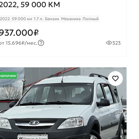
2022, 59 000 КМ
2022
59 000 км
1.7 л.
Бензин
Механика
Полный
937.000₽
от 15.696₽/мес.
323
наличии