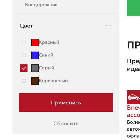
Внедорожник
Mazda
Mercedes-Benz
Цвет
Mini
П
Красный
Mitsubishi
Синий
Пре
Moskvich
Серый
иде
Nissan
Коричневый
OMODA
Opel
Впе
Peugeot
асс
Porsche
Боле
Сбросить
авто
Ravon
офла