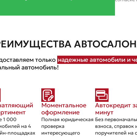
РЕИМУЩЕСТВА АВТОСАЛОНА
доставляем только
надежные автомобили и че
альный автомобиль!
чатляющий
Моментальное
Автокредит з
ортимент
оформление
минут
е 1 000
Полная юридическая
Без первоначаль
мобилей на 4
проверка
взноса, справок 
йн-площадках
интересующего
поручителей на 