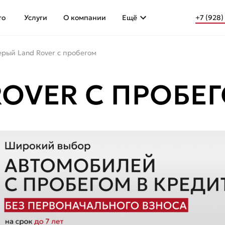
то
Услуги
О компании
Ещё
+7 (928)
ерый Land Rover с пробегом
ROVER С ПРОБЕ