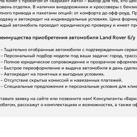
nd Rover с пробегом от «Вариант Авто» – выбор для тех, кто 
овень отделки. В наличии внедорожники и кроссоверы с бенз
лного привода и пакетами опций: от комфорта до офф-роуд. Пр
одажу и автокредит на индивидуальных условиях. Цена формир
ждый автомобиль проходит юридическую проверку и имеет пр
еимущества приобретения автомобиля Land Rover б/у в
– Тщательно отобранные автомобили с подтвержденным серви
– Персональный подбор модели под ваши задачи: город, трасс
– Полное юридическое сопровождение и прозрачное оформле
– Быстрое переоформление и выдача автомобиля в день сделк
– Автокредит на понятных и выгодных условиях.
– Отсутствие скрытых комиссий и навязанных платежей.
– Специальные предложения и персональные условия для клие
тавьте заявку на сайте или позвоните нам! Консультанты «Вар
обегом, расскажут о комплектациях и возможностях, а также о