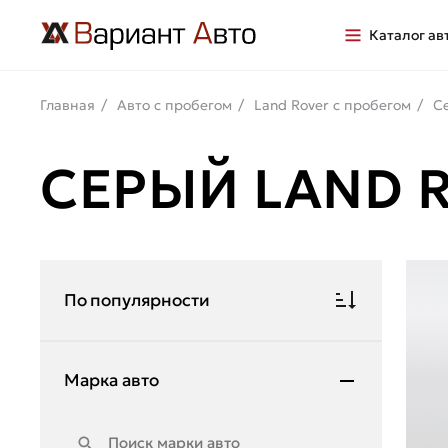
Каталог ав
Главная
Авто с пробегом
Land Rover с пробегом
С
СЕРЫЙ LAND 
По популярности
Марка авто