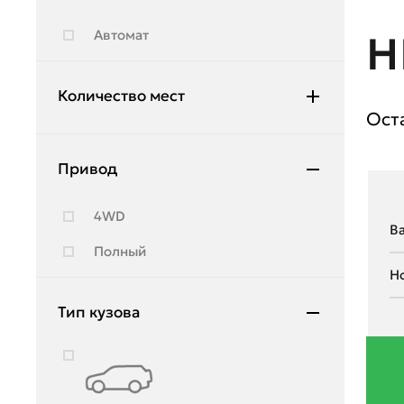
Hyundai
Автомат
Н
Infiniti
JAC
Количество мест
Ост
Jeep
5
Jetour
Привод
7
Kia
4WD
Lada
Полный
Land Rover
Lexus
Тип кузова
Lifan
Lincoln
Lynk & Co