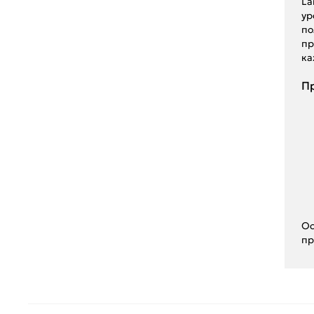
La
ур
по
пр
ка
Пр
Ос
пр