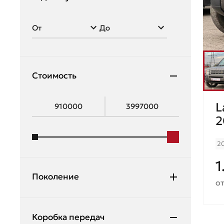
Range Rover
Datsun
Range Rover Evoque
Dodge
Range Rover Velar
Exeed
Стоимость
Fiat
Ford
L
Geely
2
Genesis
2
Great Wall
1
Haval
Поколение
от
Honda
Hummer
Коробка передач