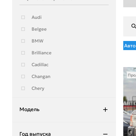
Audi
Belgee
BMW
Авто
Brilliance
Cadillac
Про
Changan
Chery
Chevrolet
Модель
Citroen
Daewoo
Discovery
Год выпуска
Daihatsu