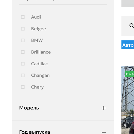
Audi
Belgee
BMW
Авто
Brilliance
Cadillac
В н
Changan
Chery
Chevrolet
Модель
Citroen
Daewoo
Discovery
Год выпуска
Daihatsu