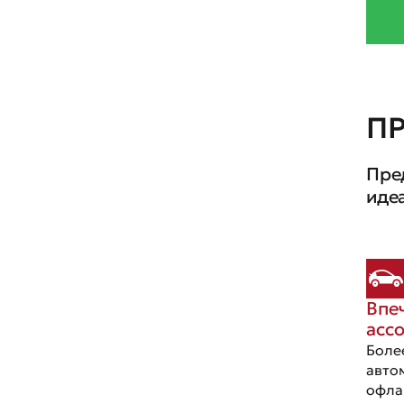
П
Пре
иде
Впе
асс
Боле
авто
офла