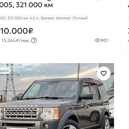
005, 321 000 км
005
321 000 км
4.2 л.
Бензин
Автомат
Полный
10.000₽
 15.244₽/мес.
901
дано