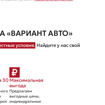
 «ВАРИАНТ АВТО»
стные условия.
Найдите у нас свой
а 30
Максимальная
выгода
ного
Предлагаем
и
выгодные цены,
срок
индивидуальные