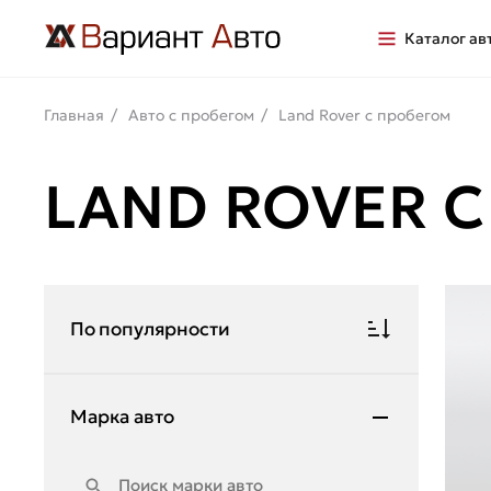
Каталог ав
Главная
Авто с пробегом
Land Rover с пробегом
LAND ROVER 
По популярности
Марка авто