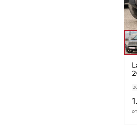
Renault
Seat
Skoda
Ssang Young
Subaru
L
Suzuki
2
Toyota
2
UAZ
1
Volkswagen
от
Volvo
ГАЗ