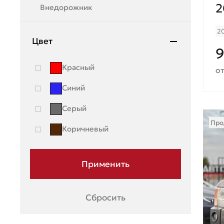
2
Внедорожник
Mazda
2
Mercedes-Benz
Цвет
9
Mini
Красный
от
Mitsubishi
Синий
Moskvich
Серый
Nissan
Про
Коричневый
OMODA
Opel
Peugeot
Porsche
Сбросить
Ravon