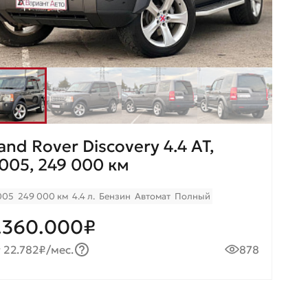
and Rover Discovery 4.4 AT,
005, 249 000 км
005
249 000 км
4.4 л.
Бензин
Автомат
Полный
.360.000₽
 22.782₽/мес.
878