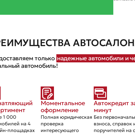
РЕИМУЩЕСТВА АВТОСАЛОНА
доставляем только
надежные автомобили и че
альный автомобиль!
чатляющий
Моментальное
Автокредит з
ортимент
оформление
минут
е 1 000
Полная юридическая
Без первоначаль
мобилей на 4
проверка
взноса, справок 
йн-площадках
интересующего
поручителей на 