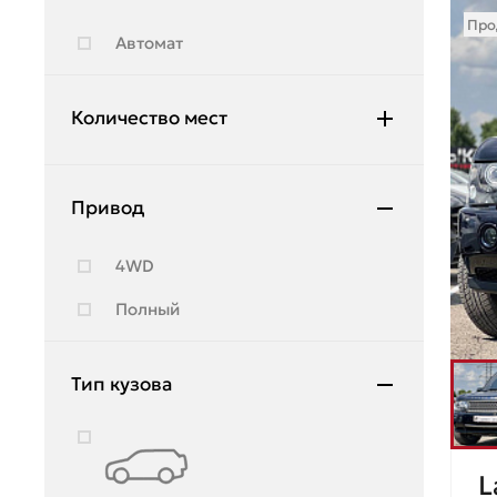
Hyundai
Про
Автомат
Infiniti
JAC
Количество мест
Jeep
5
Jetour
Привод
7
Kia
4WD
Lada
Полный
Land Rover
Lexus
Тип кузова
Lifan
Lincoln
L
Lynk & Co