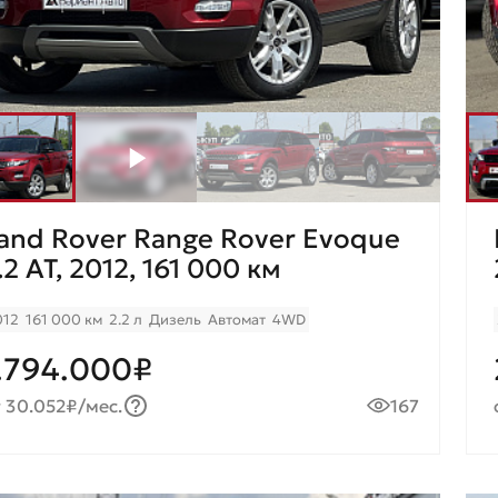
and Rover Range Rover Evoque
.2 AT, 2012, 161 000 км
012
161 000 км
2.2 л
Дизель
Автомат
4WD
.794.000₽
 30.052₽/мес.
167