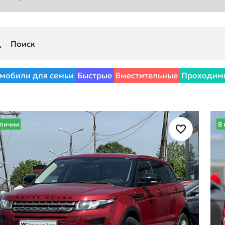
мобили для семьи
Быстрые
Вместительные
Проходим
аличии
В 