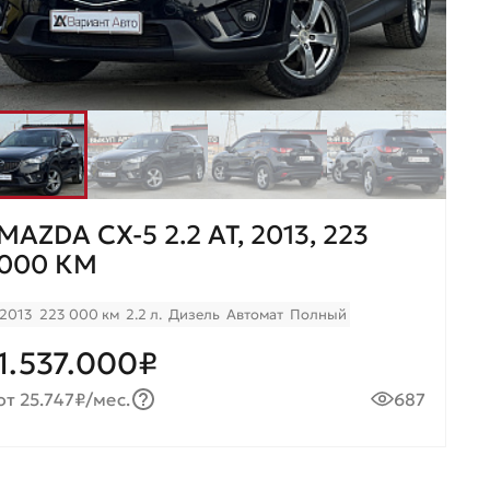
MAZDA CX-5 2.2 AT, 2013, 223
000 КМ
2013
223 000 км
2.2 л.
Дизель
Автомат
Полный
1.537.000₽
от 25.747₽/мес.
687