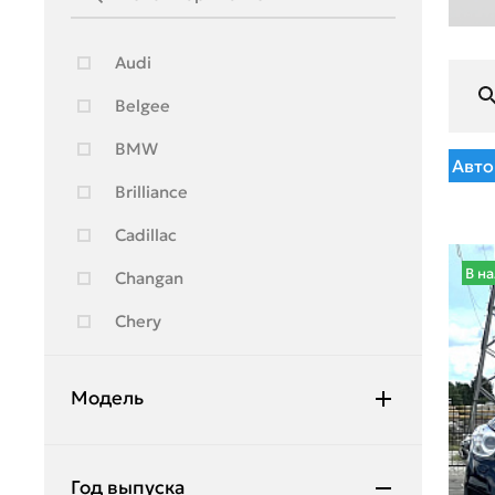
Audi
Belgee
BMW
Авто
Brilliance
Cadillac
В н
Changan
Chery
Chevrolet
Модель
Citroen
Daewoo
2
Год выпуска
Daihatsu