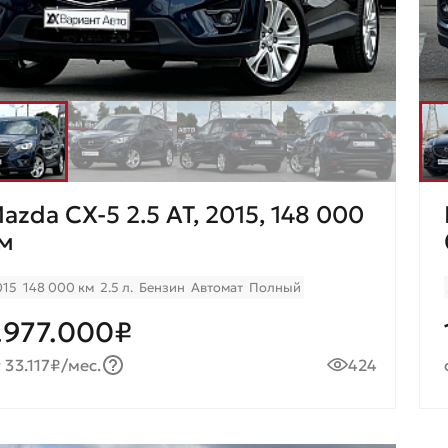
azda CX-5 2.5 AT, 2015, 148 000
м
015
148 000 км
2.5 л.
Бензин
Автомат
Полный
.977.000₽
 33.117₽/мес.
424