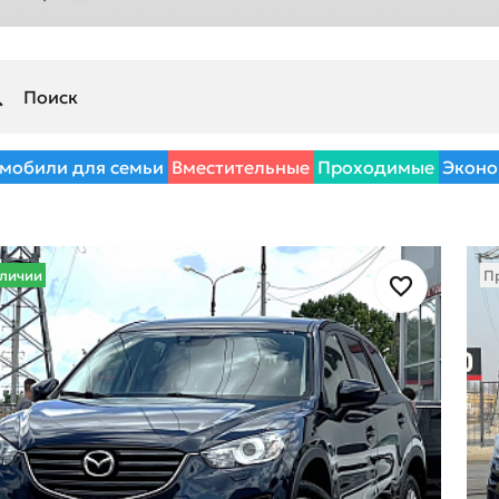
мобили для семьи
Вместительные
Проходимые
Эконо
аличии
П