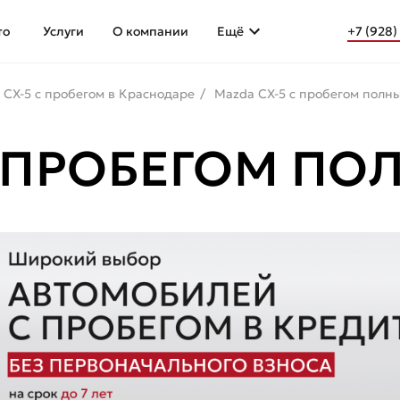
то
Услуги
О компании
Ещё
+7 (928)
 CX-5 с пробегом в Краснодаре
Mazda CX-5 с пробегом полн
С ПРОБЕГОМ П