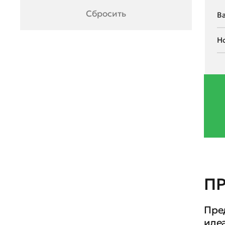
Renault
Сбросить
Seat
Skoda
Ssang Young
Subaru
Suzuki
Toyota
UAZ
Volkswagen
П
Volvo
ГАЗ
Пре
иде