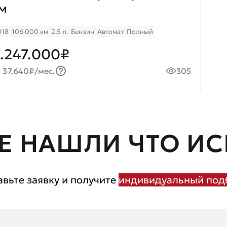
м
018
106 000 км
2.5 л.
Бензин
Автомат
Полный
.247.000₽
 37.640₽/мес.
305
Е НАШЛИ ЧТО ИС
авьте заявку и получите
индивидуальный подб