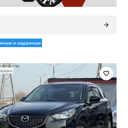
мные и надежные
родано