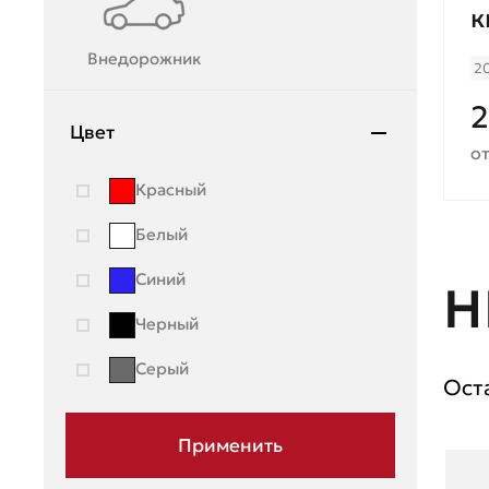
к
Mazda
Внедорожник
2
Mercedes-Benz
2
Mini
Цвет
от
Mitsubishi
Красный
Moskvich
Белый
Nissan
Синий
Н
OMODA
Черный
Opel
Серый
Peugeot
Ост
Porsche
Ravon