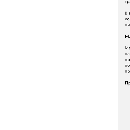
тр
В 
ко
ни
Ma
Ma
на
пр
по
пр
Пр