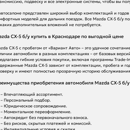
ансмиссию, подвеску и все электронные системы, чтобы вы по
автосалоне представлен широкий выбор комплектаций и годов 
мфортных моделей для дальних поездок. Все Mazda CX-5 б/у по
каких дополнительных вложений не потребуется.
zda CX-5 б/у купить в Краснодаре по выгодной цене
zda CX-5 с пробегом от «Вариант Авто» – это удачное сочетани
личии автомобили в разных комплектациях – от базовых верс
едлагаем гибкие условия покупки, включая программы Trade-I
держанные Mazda CX-5 зависит от комплектации, пробега и го
оверку и имеют полностью прозрачную историю обслуживания
еимущества приобретения автомобиля Mazda CX-5 б/у 
– Впечатляющий ассортимент.
– Персональный подбор.
– Юридическое сопровождение.
– Моментальное переоформление.
– Автокредит без первоначального взноса.
– Без рисков, скрытых платежей и комиссий.
– Индивидуальные условия и скидки.