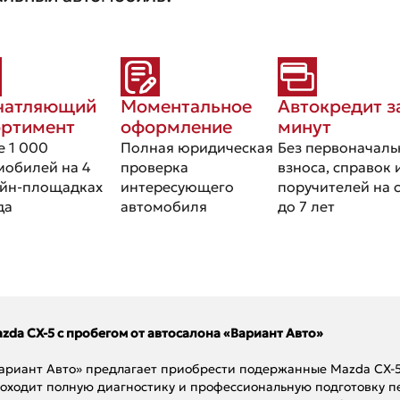
чатляющий
Моментальное
Автокредит з
ортимент
оформление
минут
е 1 000
Полная юридическая
Без первоначаль
мобилей на 4
проверка
взноса, справок 
йн-площадках
интересующего
поручителей на 
да
автомобиля
до 7 лет
zda CX-5 с пробегом от автосалона «Вариант Авто»
ариант Авто» предлагает приобрести подержанные Mazda CX-5
оходит полную диагностику и профессиональную подготовку п