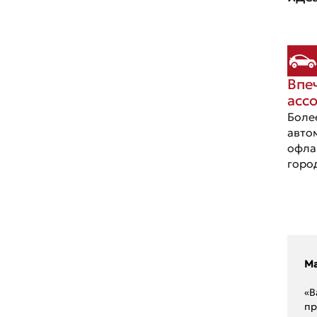
Впе
асс
Боле
авто
офла
горо
Ma
«В
пр