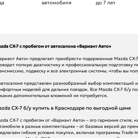
да
автомобиля
до 7 лет
zda CX-7 с пробегом от автосалона «Вариант Авто»
ариант Авто» предлагает приобрести подержанные Mazda CX-7
оходит полную диагностику и профессиональную подготовку п
ансмиссию, подвеску и все электронные системы, чтобы вы по
автосалоне представлен разнообразный выбор комплектаций и 
мфортных моделей для дальних поездок. Все Mazda CX-7 б/у по
каких дополнительных вложений не потребуется.
zda CX-7 б/у купить в Краснодаре по выгодной цене
zda CX-7 с пробегом от «Вариант Авто» – это гармония стиля,
томобили в разных комплектациях – от базовых версий до пр
едлагаем гибкие условия покупки, включая программы Trade-I