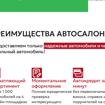
РЕИМУЩЕСТВА АВТОСАЛОНА
доставляем только
надежные автомобили и че
альный автомобиль!
чатляющий
Моментальное
Автокредит з
ортимент
оформление
минут
е 1 000
Полная юридическая
Без первоначаль
мобилей на 4
проверка
взноса, справок 
йн-площадках
интересующего
поручителей на 