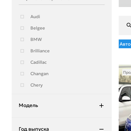
Audi
Belgee
BMW
Авто
Brilliance
Cadillac
Про
Changan
Chery
Chevrolet
Модель
Citroen
Daewoo
2
Год выпуска
Daihatsu