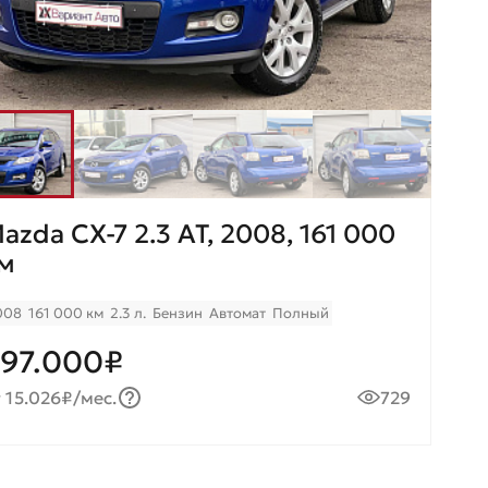
azda CX-7 2.3 AT, 2008, 161 000
м
008
161 000 км
2.3 л.
Бензин
Автомат
Полный
97.000₽
 15.026₽/мес.
729