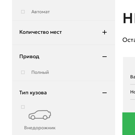
Hyundai
Автомат
Н
Infiniti
JAC
Количество мест
Ост
Jeep
5
Jetour
Привод
Kia
Полный
Lada
Land Rover
Тип кузова
Lexus
Lifan
Lincoln
Внедорожник
Lynk & Co