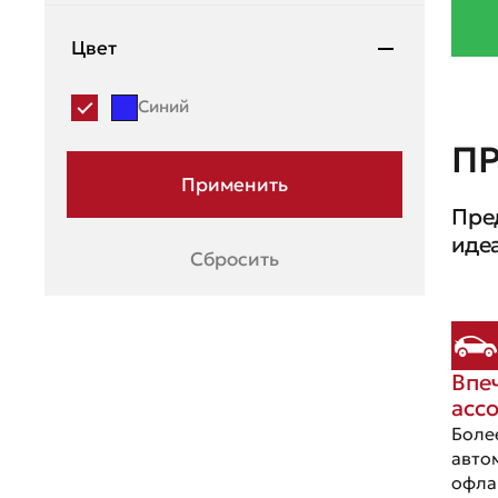
Mazda
Цвет
Mercedes-Benz
Синий
Mini
П
Mitsubishi
Пре
Moskvich
иде
Сбросить
Nissan
OMODA
Opel
Впе
Peugeot
асс
Porsche
Боле
авто
Ravon
офла