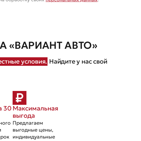
 «ВАРИАНТ АВТО»
стные условия.
Найдите у нас свой
а 30
Максимальная
выгода
ного
Предлагаем
и
выгодные цены,
срок
индивидуальные