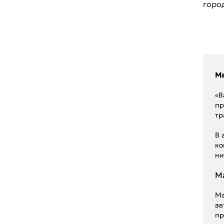
горо
Renault
Seat
Skoda
Ssang Young
Ma
Subaru
«В
пр
Suzuki
тр
Toyota
В 
ко
UAZ
ни
Volkswagen
Ma
Volvo
Ma
ГАЗ
ав
пр