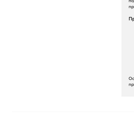
по
пр
Пр
Ос
пр