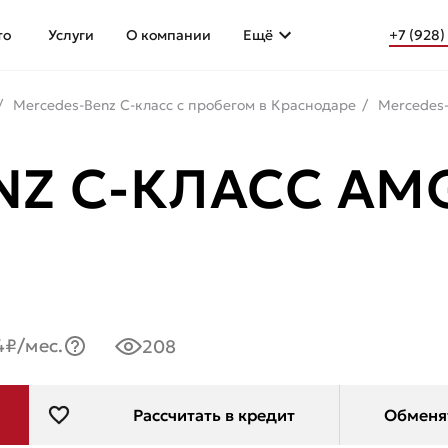
то
Услуги
О компании
Ещё
+7 (928)
Mercedes-Benz C-класс с пробегом в Краснодаре
Mercedes-
 C-КЛАСС AMG 3
4₽/мес.
208