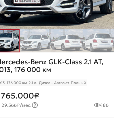
ercedes-Benz GLK-Class 2.1 AT,
013, 176 000 км
013
176 000 км
2.1 л.
Дизель
Автомат
Полный
.765.000₽
 29.566₽/мес.
486