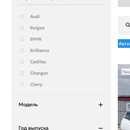
Audi
Belgee
BMW
Авто
Brilliance
Cadillac
Про
Changan
Chery
Chevrolet
Модель
Citroen
Daewoo
A-класс
Год выпуска
Daihatsu