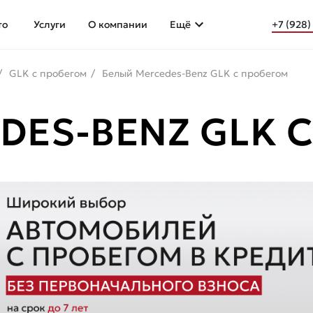
то
Услуги
О компании
Ещё
+7 (928)
GLK с пробегом
Белый Mercedes-Benz GLK с пробегом
DES-BENZ GLK 