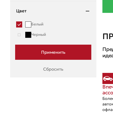
Mazda
Цвет
Mercedes-Benz
Белый
Mini
П
Черный
Mitsubishi
Пре
Moskvich
иде
Nissan
OMODA
Сбросить
Opel
Впе
Peugeot
асс
Porsche
Боле
авто
Ravon
офла