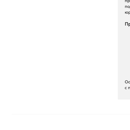
пр
по
юр
Пр
Ос
с 