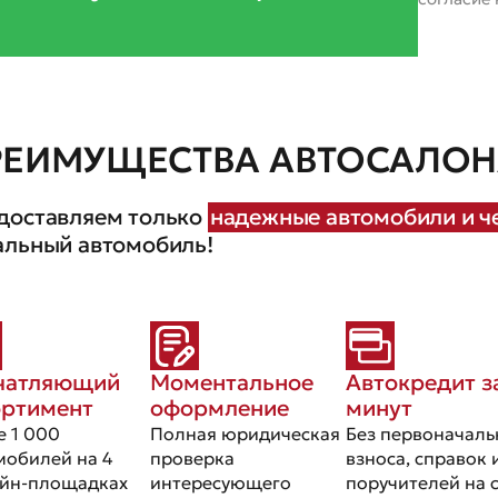
РЕИМУЩЕСТВА АВТОСАЛОНА
доставляем только
надежные автомобили и че
альный автомобиль!
чатляющий
Моментальное
Автокредит з
ортимент
оформление
минут
е 1 000
Полная юридическая
Без первоначаль
мобилей на 4
проверка
взноса, справок 
йн-площадках
интересующего
поручителей на 