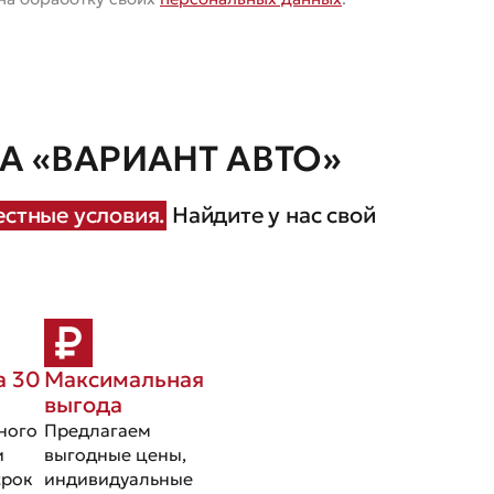
 «ВАРИАНТ АВТО»
стные условия.
Найдите у нас свой
а 30
Максимальная
выгода
ного
Предлагаем
и
выгодные цены,
срок
индивидуальные