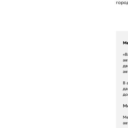
горо
Renault
Seat
Skoda
Ssang Young
Me
Subaru
«В
ав
Suzuki
дв
ав
Toyota
В 
UAZ
да
до
Volkswagen
Me
Volvo
ГАЗ
Me
ав