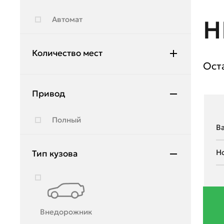
Hyundai
Автомат
Н
Infiniti
JAC
Количество мест
Ост
Jeep
5
Jetour
Привод
Kia
Полный
Lada
Land Rover
Тип кузова
Lexus
Lifan
Lincoln
Внедорожник
Lynk & Co