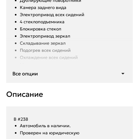
Дублирующие поворотники
Камера заднего вида
Электропривод всех сидений
4 стеклоподъемника
Блокировка стекол
Электропривод зеркал
Складывание зеркал
Подогрев всех сидений
Охлаждение всех сидений
Мультируль
Все опции
Память всех сидений
Датчики дождя и света
Описание
Подогрев руля
Круиз контроль и лимит скорости
Изменение режимов подвески
Мониторы в задних
В #238
подголовниках
Aвтoмoбиль в нaличии.
Система Старт/стоп
Пpoвepен на юридическую
Бесключевой доступ