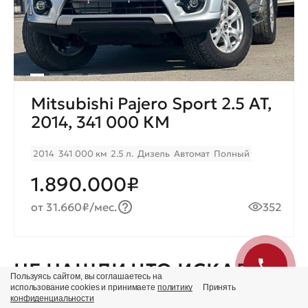
Mitsubishi Pajero Sport 2.5 AT,
2014, 341 000 КМ
2014
341 000 км
2.5 л.
Дизель
Автомат
Полный
1.890.000₽
от 31.660₽/мес.
352
НЕ НАШЛИ ЧТО ИСКАЛИ?
Пользуясь сайтом, вы соглашаетесь на
использование cookies и принимаете
политику
Принять
конфиденциальности