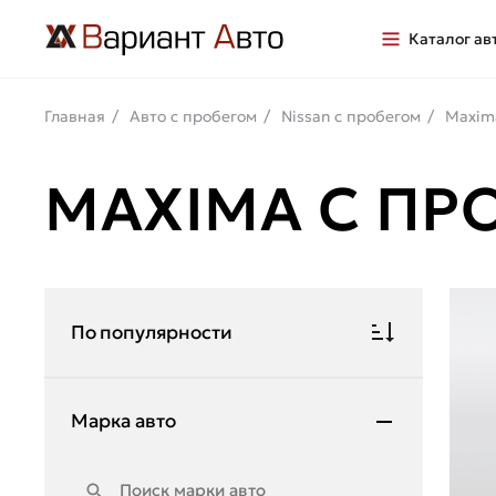
Каталог ав
Главная
Авто с пробегом
Nissan с пробегом
Maxim
MAXIMA С ПР
По популярности
Марка авто