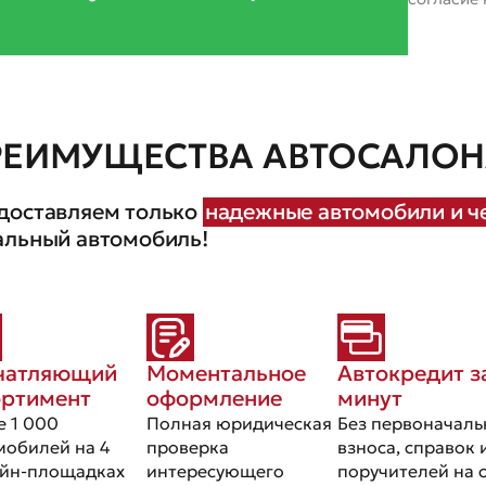
РЕИМУЩЕСТВА АВТОСАЛОНА
доставляем только
надежные автомобили и че
альный автомобиль!
чатляющий
Моментальное
Автокредит з
ортимент
оформление
минут
е 1 000
Полная юридическая
Без первоначаль
мобилей на 4
проверка
взноса, справок 
йн-площадках
интересующего
поручителей на 