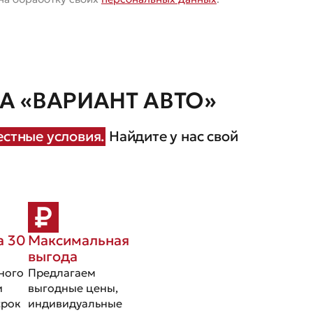
 «ВАРИАНТ АВТО»
стные условия.
Найдите у нас свой
а 30
Максимальная
выгода
ного
Предлагаем
и
выгодные цены,
срок
индивидуальные