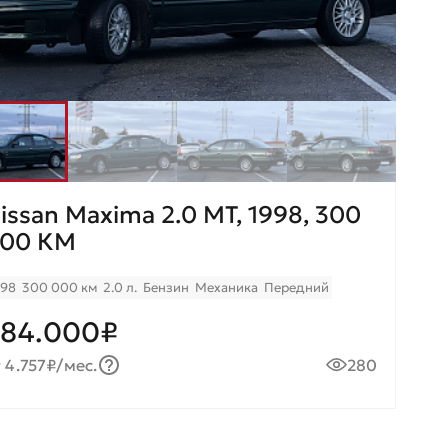
issan Maxima 2.0 МT, 1998, 300
00 КМ
998
300 000 км
2.0 л.
Бензин
Механика
Передний
84.000₽
 4.757₽/мес.
280