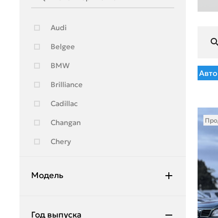
Audi
Belgee
BMW
Авто
Brilliance
Cadillac
Про
Changan
Chery
Chevrolet
Модель
Citroen
Daewoo
Almera
Год выпуска
Daihatsu