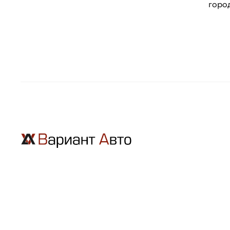
горо
Renault
Seat
Skoda
Ssang Young
Subaru
Suzuki
Toyota
Volkswagen
Volvo
ГАЗ