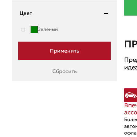
Mazda
Цвет
Mercedes-Benz
Зеленый
Mini
П
Mitsubishi
Пре
Moskvich
иде
Сбросить
Nissan
OMODA
Opel
Впе
Peugeot
асс
Porsche
Боле
авто
Ravon
офла