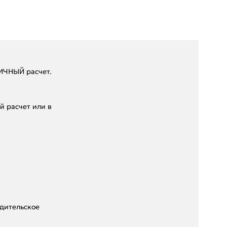
ЛИЧHЫЙ paсчeт.
 pacчет или в
дительское