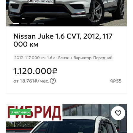
Nissan Juke 1.6 CVT, 2012, 117
000 км
2012
117 000 км
1.6 л.
Бензин
Вариатор
Передний
1.120.000₽
от 18.761₽/мес.
55
В наличии