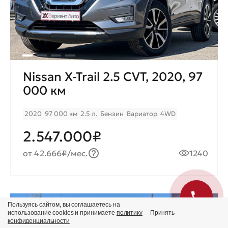
Nissan X-Trail 2.5 CVT, 2020, 97
000 км
2020
97 000 км
2.5 л.
Бензин
Вариатор
4WD
2.547.000₽
от 42.666₽/мес.
1240
Пользуясь сайтом, вы соглашаетесь на
Продано
использование cookies и принимаете
политику
Принять
конфиденциальности