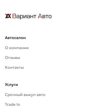
водительское удостоверение.
Онлайн оформление кредита.
Срок кредитования до 7 лет для
комфортного ежемесячного
платежа.
Автосалон
О компании
Отзывы
Контакты
Услуги
Срочный выкуп авто
Trade In