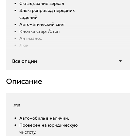
Складывание зеркал
Электропривод передних
сидений
Автоматический свет
Кнопка старт/Стоп
Антизанос
Люк
Все опции
Бесключевой доступ
Мультируль
Круиз контроль
Описание
Климат контроль
Мультимедиа
Подогрев передних сидений
Подогрев лобового стекла
#13
Подогрев заднего стекла
Подогрев зеркал
Aвтoмoбиль в нaличии.
Автоматический ручник
Пpoвepен на юридическую
AUTO HOLD
чистоту.