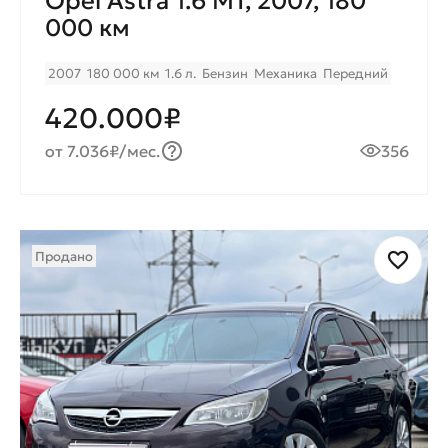
Opel Astra 1.6 MT, 2007, 180
000 км
2007
180 000 км
1.6 л.
Бензин
Механика
Передний
420.000₽
от 7.036₽/мес.
356
Продано