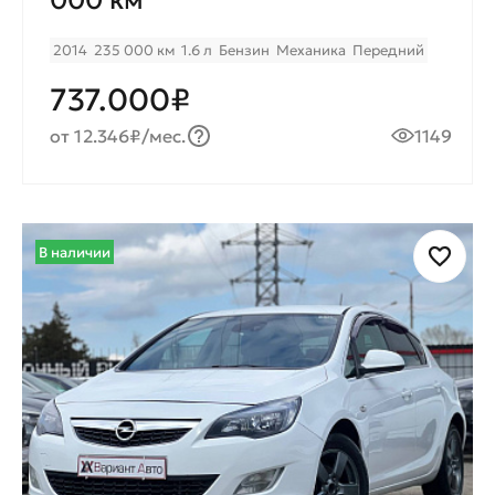
000 км
2014
235 000 км
1.6 л
Бензин
Механика
Передний
737.000₽
от 12.346₽/мес.
1149
В наличии