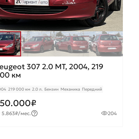
eugeot 307 2.0 МT, 2004, 219
00 км
004
219 000 км
2.0 л.
Бензин
Механика
Передний
50.000₽
 5.863₽/мес.
204