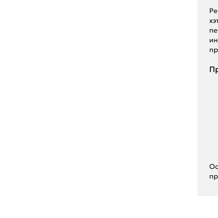
Pe
хэ
пе
ин
пр
Пр
Ос
пр