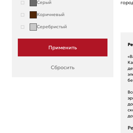
Серый
горо
Renault
Коричневый
Seat
Серебристый
Skoda
Ssang Young
Pe
Subaru
«В
Ка
Suzuki
Сбросить
де
эл
Toyota
бе
UAZ
Вс
эр
Volkswagen
до
Volvo
ск
до
ГАЗ
Pe