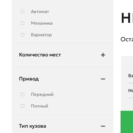
Hyundai
Автомат
Н
Infiniti
Механика
JAC
Вариатор
Ост
Jeep
Jetour
Количество мест
Kia
3
Lada
Привод
5
Land Rover
7
Передний
Lexus
Полный
Lifan
Lincoln
Тип кузова
Lynk & Co