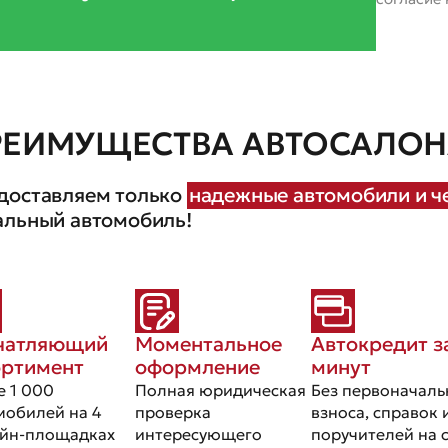
РЕИМУЩЕСТВА АВТОСАЛОНА
доставляем только
надежные автомобили и че
альный автомобиль!
чатляющий
Моментальное
Автокредит з
ортимент
оформление
минут
е 1 000
Полная юридическая
Без первоначаль
мобилей на 4
проверка
взноса, справок 
йн-площадках
интересующего
поручителей на 