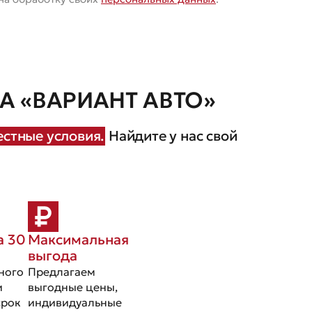
 «ВАРИАНТ АВТО»
стные условия.
Найдите у нас свой
а 30
Максимальная
выгода
ного
Предлагаем
и
выгодные цены,
срок
индивидуальные