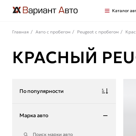
Каталог ав
Главная
Авто с пробегом
Peugeot с пробегом
Крас
КРАСНЫЙ PEU
По популярности
Марка авто