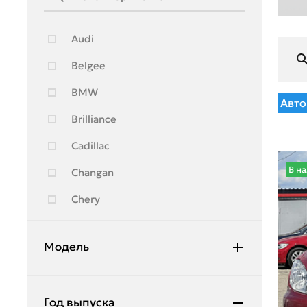
Audi
Belgee
BMW
Авто
Brilliance
Cadillac
В н
Changan
Chery
Chevrolet
Модель
Citroen
Daewoo
307
Год выпуска
Daihatsu