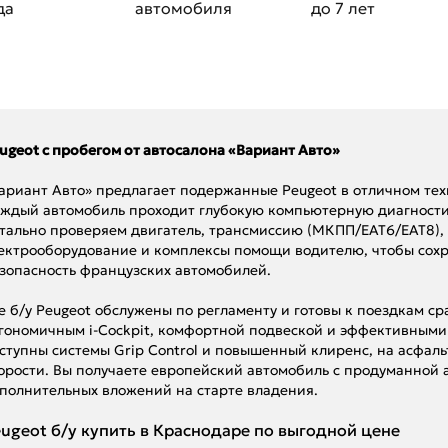
да
автомобиля
до 7 лет
ugeot с пробегом от автосалона «Вариант Авто»
ариант Авто» предлагает подержанные Peugeot в отличном те
ждый автомобиль проходит глубокую компьютерную диагности
тально проверяем двигатель, трансмиссию (МКПП/EAT6/EAT8), 
ектрооборудование и комплексы помощи водителю, чтобы сохр
зопасность французских автомобилей.
е б/у Peugeot обслужены по регламенту и готовы к поездкам с
гономичным i-Cockpit, комфортной подвеской и эффективными 
ступны системы Grip Control и повышенный клиренс, на асфаль
орости. Вы получаете европейский автомобиль с продуманной
полнительных вложений на старте владения.
ugeot б/у купить в Краснодаре по выгодной цене