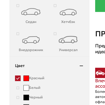
Mazda
Mercedes-Benz
Седан
Хетчбэк
Mini
П
Mitsubishi
Пре
Moskvich
Внедорожник
Универсал
иде
Nissan
OMODA
Цвет
Opel
Красный
Впе
Peugeot
асс
Белый
Porsche
Боле
авто
Черный
Ravon
офла