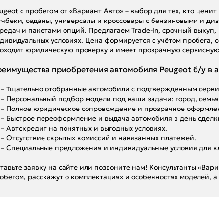
ugeot с пробегом от «Вариант Авто» – выбор для тех, кто цени
тчбеки, седаны, универсалы и кроссоверы с бензиновыми и д
редач и пакетами опций. Предлагаем Trade-In, срочный выкуп
дивидуальных условиях. Цена формируется с учётом пробега, 
оходит юридическую проверку и имеет прозрачную сервисную
еимущества приобретения автомобиля Peugeot б/у в а
– Тщательно отобранные автомобили с подтвержденным серви
– Персональный подбор модели под ваши задачи: город, семья
– Полное юридическое сопровождение и прозрачное оформле
– Быстрое переоформление и выдача автомобиля в день сделк
– Автокредит на понятных и выгодных условиях.
– Отсутствие скрытых комиссий и навязанных платежей.
– Специальные предложения и индивидуальные условия для к
тавьте заявку на сайте или позвоните нам! Консультанты «Вар
обегом, расскажут о комплектациях и особенностях моделей, а