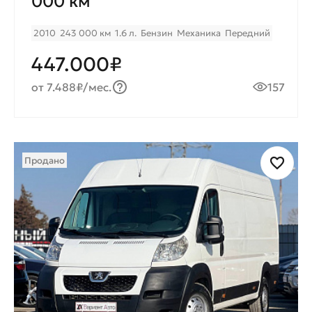
000 км
2010
243 000 км
1.6 л.
Бензин
Механика
Передний
447.000₽
от 7.488₽/мес.
157
Продано