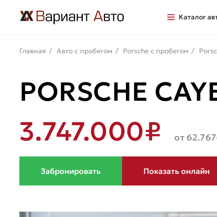
Каталог ав
Главная
Авто с пробегом
Porsche с пробегом
Pors
PORSCHE CAYEN
3.747.000₽
от 62.767