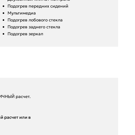
Подогрев передних сидений
Мультимедиа
Подогрев лобового стекла
Подогрев заднего стекла
Подогрев зеркал
ЛИЧHЫЙ paсчeт.
й pacчет или в