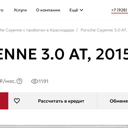
то
Услуги
О компании
Ещё
+7 (928)
che Cayenne с пробегом в Краснодаре
Porsche Cayenne 3.0 AT,
NE 3.0 AT, 2015
₽/мес.
1191