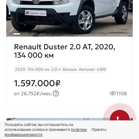
Renault Duster 2.0 AT, 2020,
134 000 км
2020
134 000 км
2.0 л
Бензин
Автомат
4WD
1.597.000₽
от 26.752₽/мес.
1108
Пользуясь сайтом, вы соглашаетесь на
Продано
использование cookies и принимаете
политику
Принять
конфиденциальности