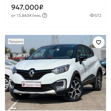
947.000₽
от 15.863₽/мес.
572
Продано