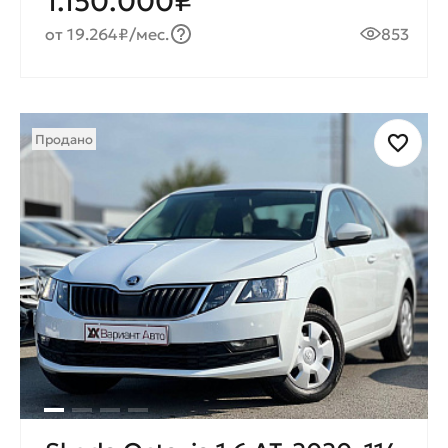
1.150.000₽
от 19.264₽/мес.
853
Продано