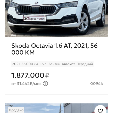
Skoda Octavia 1.6 AT, 2021, 56
000 КМ
2021
56 000 км
1.6 л.
Бензин
Автомат
Передний
1.877.000₽
от 31.442₽/мес.
944
Продано