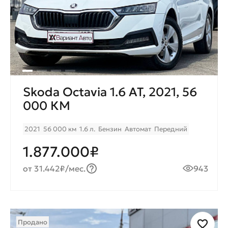
Skoda Octavia 1.6 AT, 2021, 56
000 КМ
2021
56 000 км
1.6 л.
Бензин
Автомат
Передний
1.877.000₽
от 31.442₽/мес.
943
Продано