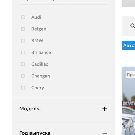
Audi
Belgee
BMW
Авто
Brilliance
Cadillac
Про
Changan
Chery
Chevrolet
Модель
Citroen
Daewoo
Fabia
Год выпуска
Daihatsu