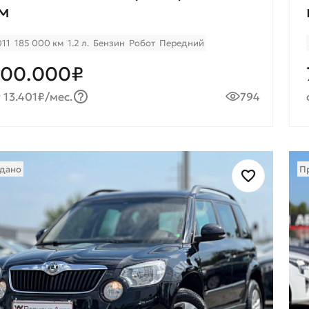
м
011
185 000 км
1.2 л.
Бензин
Робот
Передний
800.000₽
 13.401₽/мес.
794
дано
П