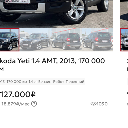
koda Yeti 1.4 AMT, 2013, 170 000
м
013
170 000 км
1.4 л
Бензин
Робот
Передний
.127.000₽
 18.879₽/мес.
1090