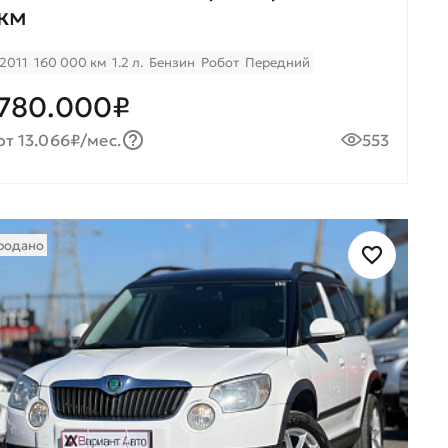
км
2011
160 000 км
1.2 л.
Бензин
Робот
Передний
780.000₽
от 13.066₽/мес.
553
родано