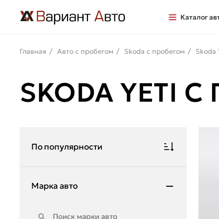
Каталог ав
Главная
Авто с пробегом
Skoda с пробегом
Skoda 
SKODA YETI С
По популярности
Марка авто