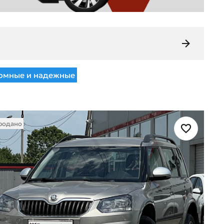
омные и надежные
родано