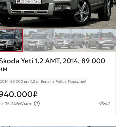
Skoda Yeti 1.2 AMT, 2014, 89 000
км
2014
89 000 км
1.2 л.
Бензин
Робот
Передний
940.000₽
от 15.746₽/мес.
47