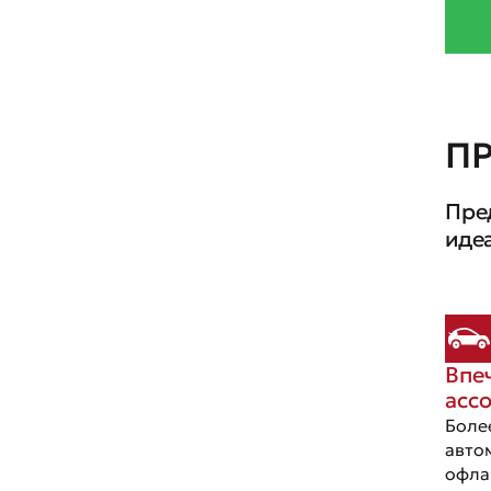
П
Пре
иде
Впе
асс
Боле
авто
офла