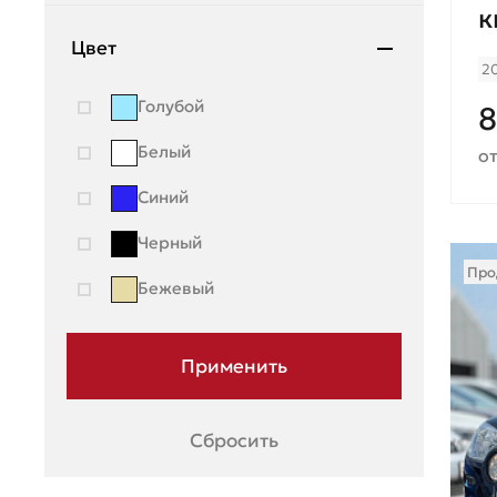
к
Mazda
Цвет
2
Mercedes-Benz
Голубой
Mini
Белый
от
Mitsubishi
Синий
Moskvich
Черный
Nissan
Про
Бежевый
OMODA
Opel
Peugeot
Porsche
Сбросить
Ravon