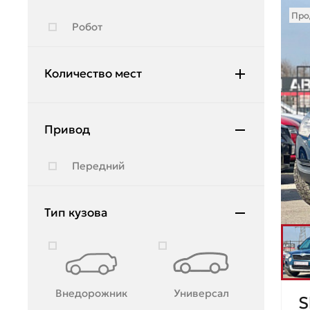
Hyundai
Про
Робот
Infiniti
JAC
Количество мест
Jeep
5
Jetour
Привод
Kia
Передний
Lada
Land Rover
Тип кузова
Lexus
Lifan
Lincoln
Внедорожник
Универсал
S
Lynk & Co