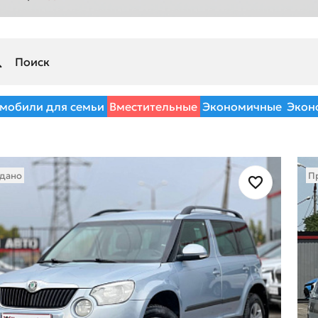
мобили для семьи
Вместительные
Экономичные
Экон
дано
П