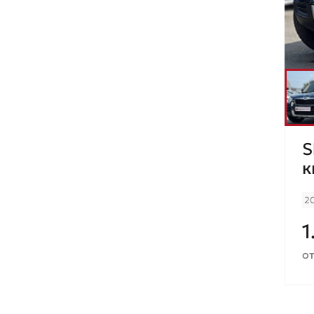
Renault
Seat
Skoda
Ssang Young
Subaru
S
Suzuki
к
Toyota
2
UAZ
1
Volkswagen
от
Volvo
ГАЗ