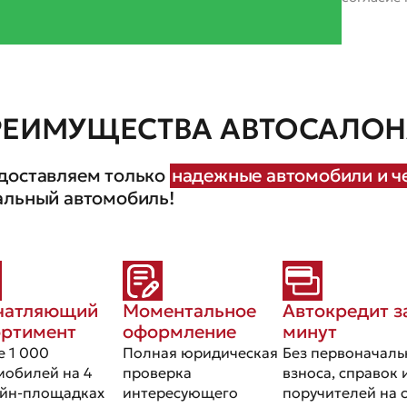
РЕИМУЩЕСТВА АВТОСАЛОНА
доставляем только
надежные автомобили и че
альный автомобиль!
чатляющий
Моментальное
Автокредит з
ортимент
оформление
минут
е 1 000
Полная юридическая
Без первоначаль
мобилей на 4
проверка
взноса, справок 
йн-площадках
интересующего
поручителей на 