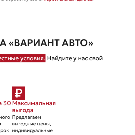
 «ВАРИАНТ АВТО»
стные условия.
Найдите у нас свой
а 30
Максимальная
выгода
ного
Предлагаем
и
выгодные цены,
срок
индивидуальные