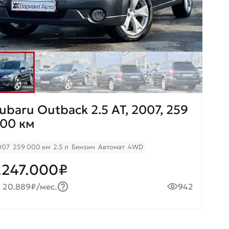
ubaru Outback 2.5 AT, 2007, 259
00 км
007
259 000 км
2.5 л
Бензин
Автомат
4WD
.247.000₽
т 20.889₽/мес.
942