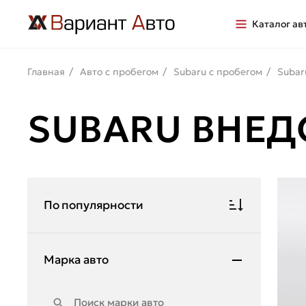
Каталог ав
Главная
Авто с пробегом
Subaru с пробегом
Subar
SUBARU ВНЕ
По популярности
Марка авто