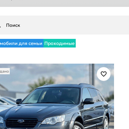
мобили для семьи
Проходимые
дано