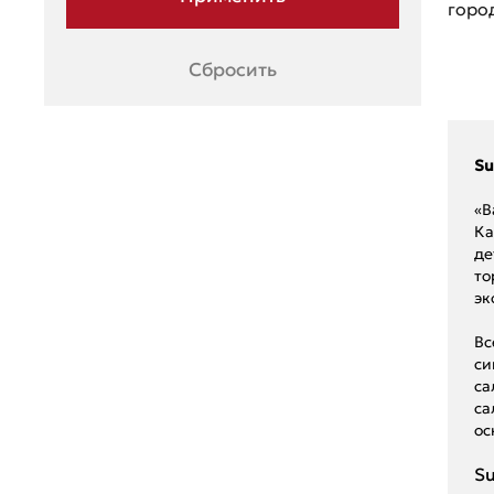
горо
Сбросить
Su
«В
Ка
де
то
эк
Вс
си
са
са
ос
Su