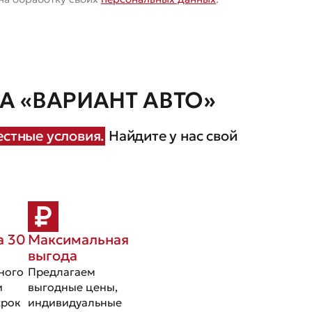
 «ВАРИАНТ АВТО»
стные условия.
Найдите у нас свой
а 30
Максимальная
выгода
ного
Предлагаем
и
выгодные цены,
срок
индивидуальные