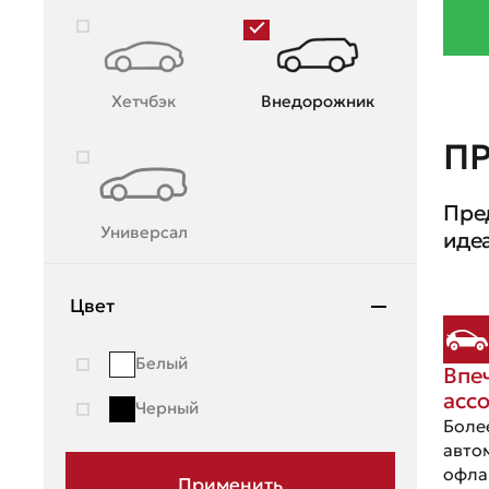
Renault
Skoda
Хетчбэк
Внедорожник
Ssang Young
П
Subaru
Пре
Suzuki
Универсал
иде
Toyota
UAZ
Цвет
Volkswagen
Белый
Впе
Volvo
асс
Черный
Боле
авто
офла