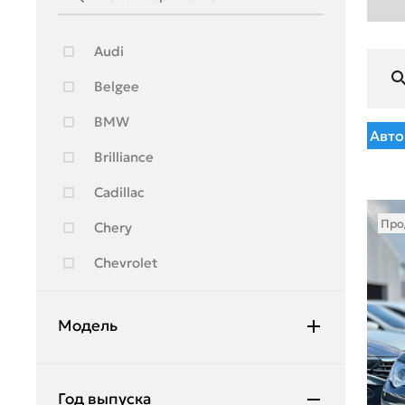
Audi
Belgee
BMW
Авто
Brilliance
Cadillac
Про
Chery
Chevrolet
Citroen
Модель
Exeed
Ford
Outback
Год выпуска
Geely