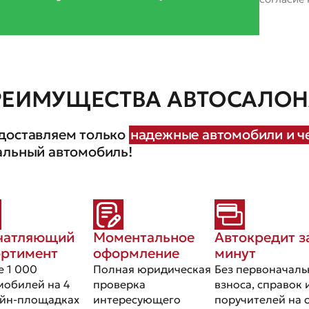
РЕИМУЩЕСТВА АВТОСАЛОНА
доставляем только
надежные автомобили и че
альный автомобиль!
чатляющий
Моментальное
Автокредит з
ортимент
оформление
минут
е 1 000
Полная юридическая
Без первоначаль
мобилей на 4
проверка
взноса, справок 
йн-площадках
интересующего
поручителей на 