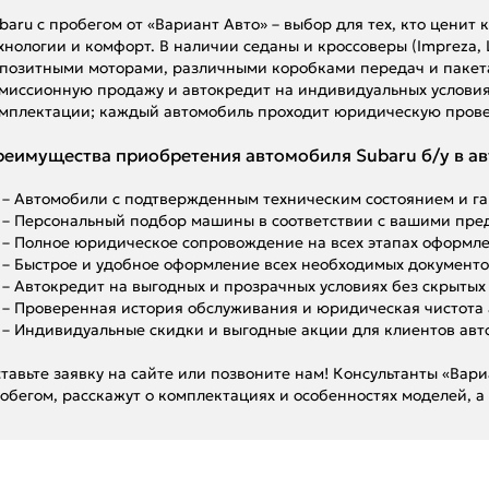
baru с пробегом от «Вариант Авто» – выбор для тех, кто цени
хнологии и комфорт. В наличии седаны и кроссоверы (Impreza, L
позитными моторами, различными коробками передач и пакета
миссионную продажу и автокредит на индивидуальных условиях
мплектации; каждый автомобиль проходит юридическую прове
еимущества приобретения автомобиля Subaru б/у в ав
– Автомобили с подтвержденным техническим состоянием и г
– Персональный подбор машины в соответствии с вашими пре
– Полное юридическое сопровождение на всех этапах оформле
– Быстрое и удобное оформление всех необходимых документо
– Автокредит на выгодных и прозрачных условиях без скрытых
– Проверенная история обслуживания и юридическая чистота
– Индивидуальные скидки и выгодные акции для клиентов авт
тавьте заявку на сайте или позвоните нам! Консультанты «Вар
обегом, расскажут о комплектациях и особенностях моделей, а