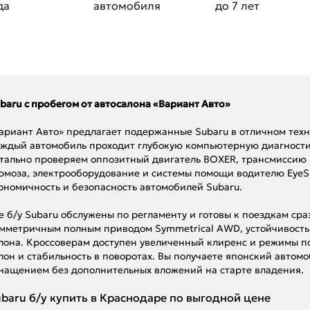
да
автомобиля
до 7 лет
baru с пробегом от автосалона «Вариант Авто»
ариант Авто» предлагает подержанные Subaru в отличном тех
ждый автомобиль проходит глубокую компьютерную диагности
тально проверяем оппозитный двигатель BOXER, трансмиссию (
рмоза, электрооборудование и системы помощи водителю EyeS
ономичность и безопасность автомобилей Subaru.
е б/у Subaru обслужены по регламенту и готовы к поездкам ср
мметричным полным приводом Symmetrical AWD, устойчивость
лона. Кроссоверам доступен увеличенный клиренс и режимы по
лон и стабильность в поворотах. Вы получаете японский авто
нащением без дополнительных вложений на старте владения.
baru б/у купить в Краснодаре по выгодной цене