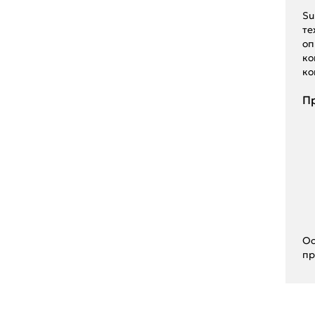
Su
те
оп
ко
ко
Пр
Ос
пр