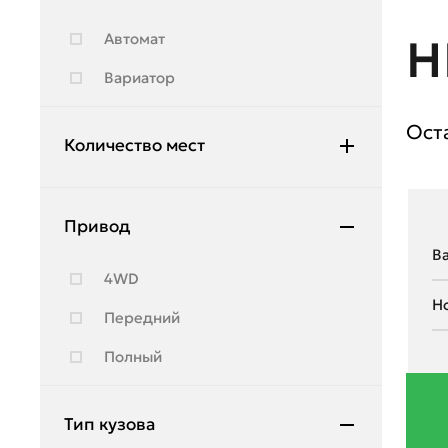
Lexus
Автомат
Н
Lincoln
Вариатор
Lynk & Co
Ост
Mazda
Количество мест
Mercedes-Benz
5
Mitsubishi
Привод
Moskvich
4WD
Nissan
Передний
OMODA
Полный
Opel
Peugeot
Тип кузова
Porsche