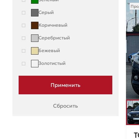
Про
Серый
Коричневый
Серебристый
Бежевый
Золотистый
Сбросить
T