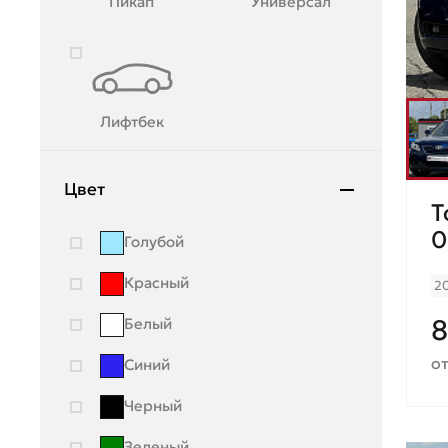
Пикап
Универсал
Лифтбек
Цвет
T
0
Голубой
Красный
2
8
Белый
от
Синий
Черный
Зеленый