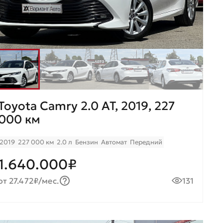
Toyota Camry 2.0 AT, 2019, 227
000 км
2019
227 000 км
2.0 л
Бензин
Автомат
Передний
1.640.000₽
от 27.472₽/мес.
131