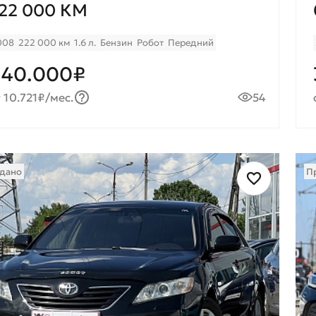
22 000 КМ
008
222 000 км
1.6 л.
Бензин
Робот
Передний
640.000₽
 10.721₽/мес.
54
дано
П