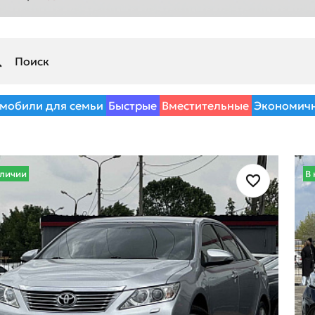
мобили для семьи
Быстрые
Вместительные
Экономич
аличии
В 