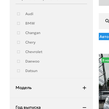
Audi
BMW
Changan
Авто
Chery
Chevrolet
В н
Daewoo
Datsun
Fiat
Модель
Ford
Geely
Avensis
Год выпуска
Genesis