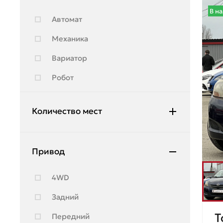
Opel
В н
Автомат
Peugeot
Механика
Ravon
Вариатор
Renault
Робот
Skoda
Suzuki
Количество мест
Toyota
5
Volkswagen
Привод
6
7
4WD
8
Задний
9
T
Передний