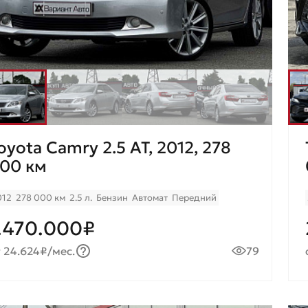
oyota Camry 2.5 AT, 2012, 278
00 км
012
278 000 км
2.5 л.
Бензин
Автомат
Передний
.470.000₽
 24.624₽/мес.
79