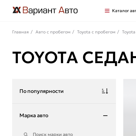
Каталог ав
Главная
Авто с пробегом
Toyota с пробегом
Toyota
TOYOTA СЕДА
По популярности
Марка авто