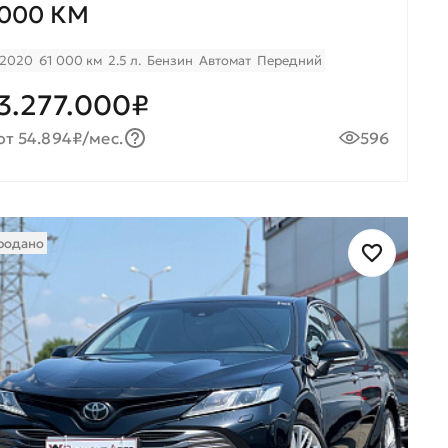
000 КМ
2020
61 000 км
2.5 л.
Бензин
Автомат
Передний
3.277.000₽
от 54.894₽/мес.
596
родано