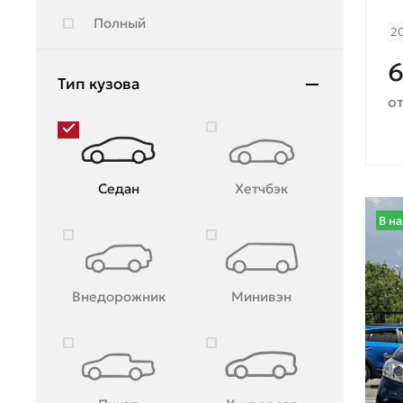
Полный
2
6
Тип кузова
от
Седан
Хетчбэк
В н
Внедорожник
Минивэн