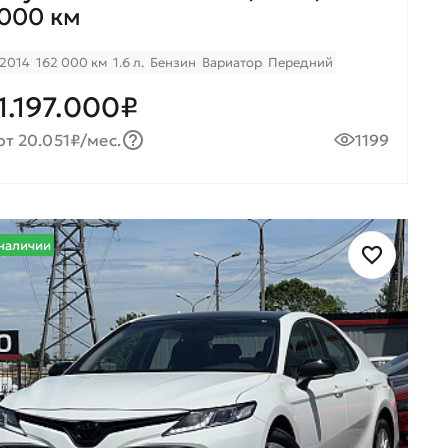
000 км
2014
162 000 км
1.6 л.
Бензин
Вариатор
Передний
1.197.000₽
от 20.051₽/мес.
1199
наличии