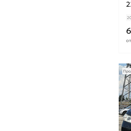
2
2
от
Про