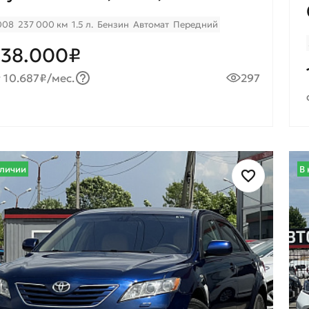
008
237 000 км
1.5 л.
Бензин
Автомат
Передний
38.000₽
 10.687₽/мес.
297
аличии
В 