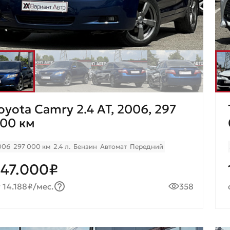
oyota Camry 2.4 AT, 2006, 297
00 км
006
297 000 км
2.4 л.
Бензин
Автомат
Передний
47.000₽
 14.188₽/мес.
358